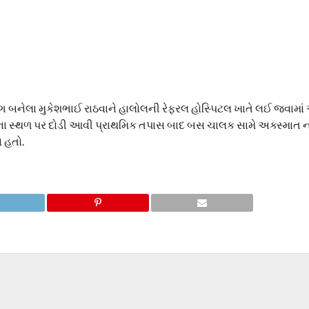
 બનેલા મુકેશભાઈ રાઠવાને હાલોલની રેફરલ હોસ્પિટલ ખાતે લઈ જવામાં
 સ્થળ પર દોડી આવી પ્રાથમિક તપાસ બાદ બસ ચાલક સામે અક્સ્માત નો 
ો હતો.