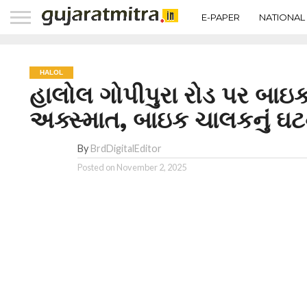
E-PAPER
NATIONAL
HALOL
હાલોલ ગોપીપુરા રોડ પર બાઇ
અક્સ્માત, બાઇક ચાલકનું ઘટ
By
BrdDigitalEditor
Posted on
November 2, 2025