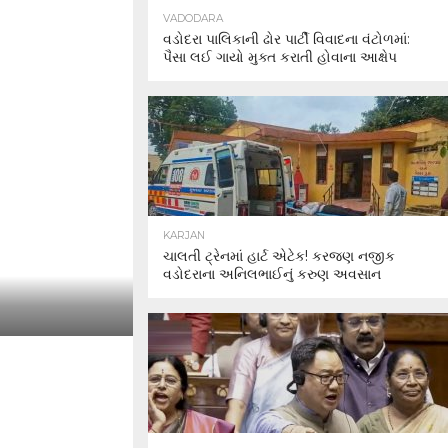
VADODARA
વડોદરા પાલિકાની ઢોર પાર્ટી વિવાદના વંટોળમાં:
પૈસા લઈ ગાયો મુક્ત કરાતી હોવાના આક્ષેપ
KARJAN
ચાલતી ટ્રેનમાં હાર્ટ એટેક! કરજણ નજીક
વડોદરાના અનિલભાઈનું કરુણ અવસાન