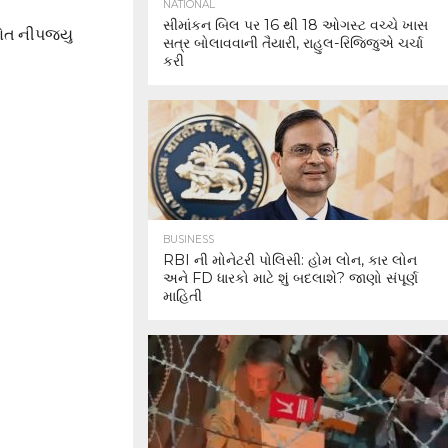
NATIONAL
સીમાંકન બિલ પર 16 થી 18 ઓગસ્ટ વચ્ચે ખાસ
મોત નીપજ્યુ
સત્ર બોલાવવાની તૈયારી, રાહુલ-રિજિજુએ ચર્ચા
કરી
BUSINESS
RBI ની મોનેટરી પોલિસી: હોમ લોન, કાર લોન
અને FD ધારકો માટે શું બદલાશે? જાણો સંપૂર્ણ
માહિતી