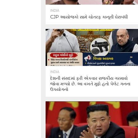
INDIA
CJP આયોજકો સામે ચોતરફ કાનૂની ઘેરાબંધી
INDIA
દેશની સંસદમાં ફરી એકવાર રાજકીય ગરમાવો
જોવા મળ્યો છે. આ વખતે મુદ્દો હતો પેલેટ ગનના
ઉપયોગનો