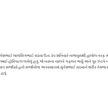
ુકેશભાઈ લાલસિંગભાઈ રાઠવા ઉ.વ ૩૫ શનિવારે તાજપુરાથી હાલોલ તરફ ગો
 હોસ્પિટલ લખેલું હતું, જે બસના ચાલકે ગફલત ભર્યું અને પૂર ઝડપે 
ત સર્જાયો હતો સર્જાયેલા અક્સ્માતમાં મુકેશભાઈ રાઠવાને શરીર તેમજ 
હતું.