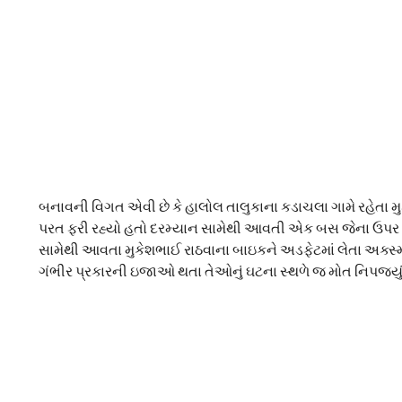
બનાવની વિગત એવી છે કે હાલોલ તાલુકાના કડાચલા ગામે રહેતા મ
પરત ફરી રહ્યો હતો દરમ્યાન સામેથી આવતી એક બસ જેના ઉપર આઈ
સામેથી આવતા મુકેશભાઈ રાઠવાના બાઇકને અડફેટમાં લેતા અક્સ્મા
ગંભીર પ્રકારની ઇજાઓ થતા તેઓનું ઘટના સ્થળે જ મોત નિપજ્યું 