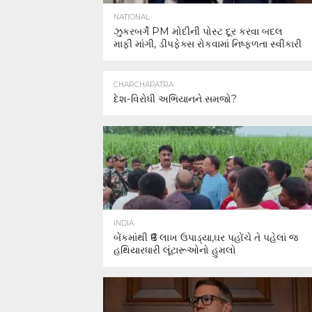
NATIONAL
ઝુકરબર્ગે PM મોદીની પોસ્ટ દૂર કરવા બદલ
માફી માંગી, ડીપફેક્સ રોકવામાં નિષ્ફળતા સ્વીકારી
CHARCHAPATRA
દેશ-વિરોધી અભિયાનને સમજો?
INDIA
બેંકમાંથી ₹6 લાખ ઉપાડ્યા,ઘર પહોંચે તે પહેલાં જ
હથિયારધારી લૂંટારૂઓનો હુમલો