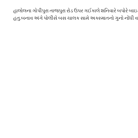
હાલોલના ગોપીપુરા તાજપુરા રોડ ઉપર ગઈકાલે શનિવારે બપોરે બા
હતુ.બનાવ અંગે પોલીસે બસ ચાલક સામે અક્સ્માતનો ગુનો નોંધી વધ