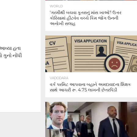
WORLD
‘ગરમીથી બચવા કૂતરાનું માંસ ખાઓ’! ઉત્તર
કોરિયામાં હીટવેવ વચ્ચે કિમ જોંગ ઉનની
અનોખી સલાહ
 આવ્યા હતા
ગુનો નોંધી
VADODARA
વર્ક પરમિટ આપવાના બહાને અમદાવાદના શિક્ષક
સાથે આચરી રૂ. 4.75 લાખની છેતરપિંડી