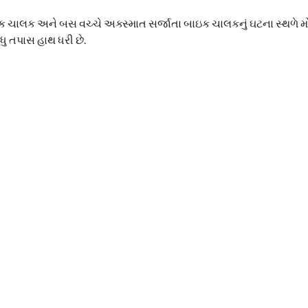
ઇક ચાલક અને બસ વચ્ચે અક્સ્માત સર્જાતા બાઇક ચાલકનું ઘટના સ્થળે 
ુ તપાસ હાથ ધરી છે.