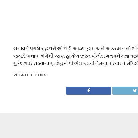
બનાવને પગલે રાહદારીઓ દોડી આવ્યા હતા અને અકસ્માત નો ભોગ
જ્યારે બનાવ અંગેની જાણ હાલોલ રૂરલ પોલીસ મથકને થતા ઘટના
મુકેશભાઈ રાઠવાના મૃતદેહ ને પીએમ કરાવી તેમના પરિવારને સોંપ્ય
RELATED ITEMS: