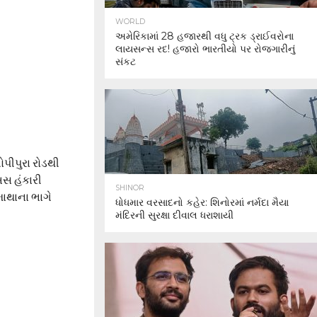
WORLD
અમેરિકામાં 28 હજારથી વધુ ટ્રક ડ્રાઈવરોના
લાયસન્સ રદ! હજારો ભારતીયો પર રોજગારીનું
સંકટ
પીપુરા રોડથી
બસ હંકારી
SHINOR
માથાના ભાગે
ધોધમાર વરસાદનો કહેર: શિનોરમાં નર્મદા મૈયા
મંદિરની સુરક્ષા દીવાલ ધરાશાયી