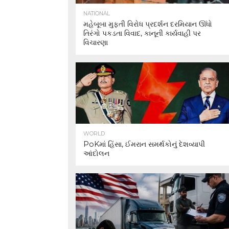
NATIONAL
મહેબૂબા મુફ્તી વિરોધ પ્રદર્શન દરમિયાન ઊંધો
તિરંગો પકડતા વિવાદ, કાનૂની કાર્યવાહી પર
વિચારણા
WORLD
PoKમાં હિંસા, ઈમરાન સમર્થકોનું દેશવ્યાપી
આંદોલન