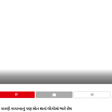
COMMENTS
ણે કાચબાનું પણ મોત થતાં લોકોમાં ભારે રોષ