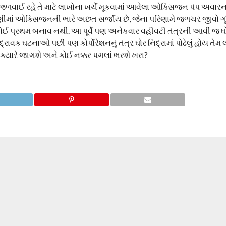
 જળવાઈ રહે તે માટે લાખોના ખર્ચે મૂકવામાં આવેલા ઓક્સિજન પંપ અવાર
ે પાણીમાં ઓક્સિજનની ભારે અછત સર્જાય છે, જેના પરિણામે જળચર જીવો 
 કોઈ પ્રથમ બનાવ નથી. આ પૂર્વે પણ અનેકવાર વહીવટી તંત્રની આવી જ ઘ
ક ઘટનાઓ પછી પણ કોર્પોરેશનનું તંત્ર ઘોર નિદ્રામાં પોઢેલું હોય તેમ લાગ
ર ક્યારે જાગશે અને કોઈ નક્કર પગલાં ભરશે ખરા?