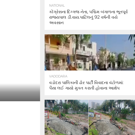
NATIONAL
કોંગ્રેસના દિગ્ગજ નેતા, પશ્ચિમ બંગાળના ભૂતપૂર્વ
રાજ્યપાલ ડી.વાય.પાટિલનું 92 વર્ષની વયે
અવસાન
VADODARA
વડોદરા પાલિકાની ઢોર પાર્ટી વિવાદના વંટોળમાં:
પૈસા લઈ ગાયો મુક્ત કરાતી હોવાના આક્ષેપ