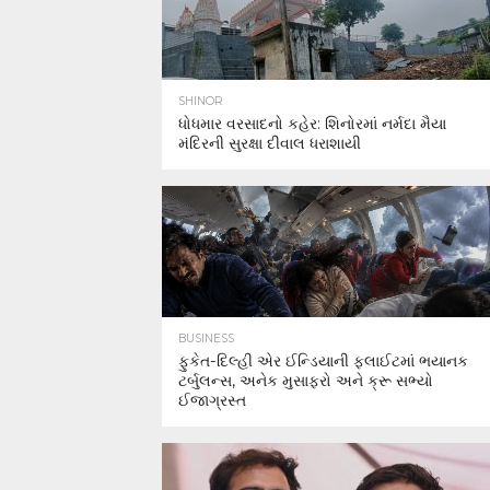
SHINOR
ધોધમાર વરસાદનો કહેર: શિનોરમાં નર્મદા મૈયા
મંદિરની સુરક્ષા દીવાલ ધરાશાયી
BUSINESS
ફુકેત-દિલ્હી એર ઈન્ડિયાની ફ્લાઈટમાં ભયાનક
ટર્બુલન્સ, અનેક મુસાફરો અને ક્રૂ સભ્યો
ઈજાગ્રસ્ત