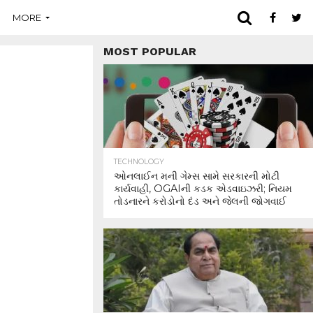
MORE
MOST POPULAR
TECHNOLOGY
ઓનલાઈન મની ગેમ્સ સામે સરકારની મોટી
કાર્યવાહી, OGAIની કડક એડવાઇઝરી; નિયમ
તોડનારને કરોડોનો દંડ અને જેલની જોગવાઈ