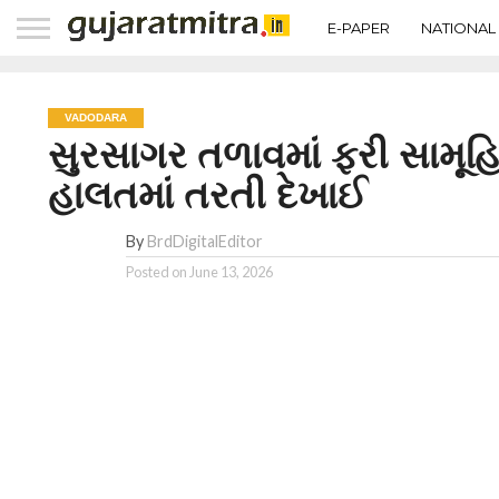
E-PAPER
NATIONAL
VADODARA
સુરસાગર તળાવમાં ફરી સામૂહ
હાલતમાં તરતી દેખાઈ
By
BrdDigitalEditor
Posted on
June 13, 2026