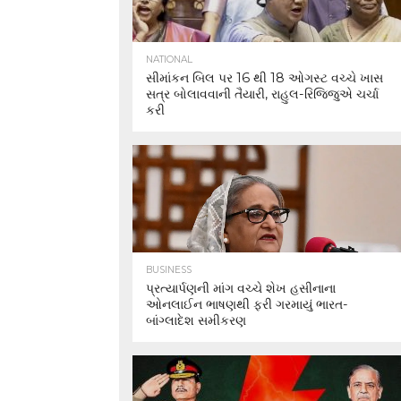
NATIONAL
સીમાંકન બિલ પર 16 થી 18 ઓગસ્ટ વચ્ચે ખાસ
સત્ર બોલાવવાની તૈયારી, રાહુલ-રિજિજુએ ચર્ચા
કરી
BUSINESS
પ્રત્યાર્પણની માંગ વચ્ચે શેખ હસીનાના
ઓનલાઈન ભાષણથી ફરી ગરમાયું ભારત-
બાંગ્લાદેશ સમીકરણ