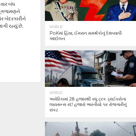
નવાર બંધ
ગૂંગળામણને
ોર બેદરકારીને
ી રહ્યું છે.
WORLD
PoKમાં હિંસા, ઈમરાન સમર્થકોનું દેશવ્યાપી
આંદોલન
WORLD
અમેરિકામાં 28 હજારથી વધુ ટ્રક ડ્રાઈવરોના
લાયસન્સ રદ! હજારો ભારતીયો પર રોજગારીનું
સંકટ