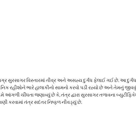
 સુરસાગર વિસ્તારમાં તીવ્ર અને અસહ્ય દુર્ગંધ ફેલાઈ ગઈ છે. આ દુર્ગંધ
રહીશોને ભારે હાલાકીનો સામનો કરવો પડી રહ્યો છે અને તેમનું જીવવું 
ે આંગળી ચીંધતા જણાવ્યું છે કે, તંત્ર દ્વારા સુરસાગર તળાવના બ્યુટીફ
ી કરવામાં તંત્ર સદંતર નિષ્ફળ નીવડ્યું છે.