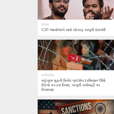
INDIA
CJP આયોજકો સામે ચોતરફ કાનૂની ઘેરાબંધી
NATIONAL
મહેબૂબા મુફ્તી વિરોધ પ્રદર્શન દરમિયાન ઊંધો
તિરંગો પકડતા વિવાદ, કાનૂની કાર્યવાહી પર
વિચારણા