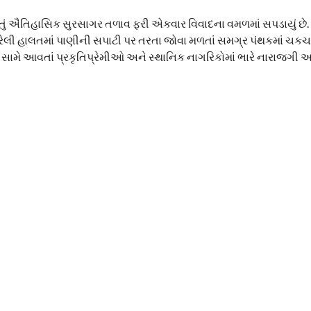
ાતું ઐતિહાસિક સુરસાગર તળાવ ફરી એકવાર વિવાદના વમળમાં સપડાયું છે
રેલી હાલતમાં પાણીની સપાટી પર તરતા જોવા મળતાં સમગ્ર પંથકમાં ચકચ
ું સામે આવતાં પ્રકૃતિપ્રેમીઓ અને સ્થાનિક નાગરિકોમાં ભારે નારાજગી