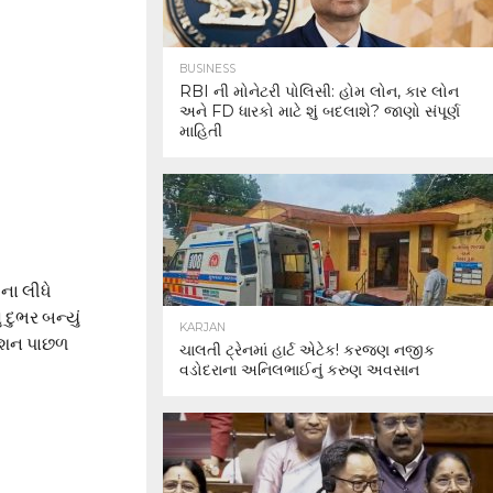
BUSINESS
RBI ની મોનેટરી પોલિસી: હોમ લોન, કાર લોન
અને FD ધારકો માટે શું બદલાશે? જાણો સંપૂર્ણ
માહિતી
ના લીધે
દુભર બન્યું
KARJAN
િકેશન પાછળ
ચાલતી ટ્રેનમાં હાર્ટ એટેક! કરજણ નજીક
વડોદરાના અનિલભાઈનું કરુણ અવસાન