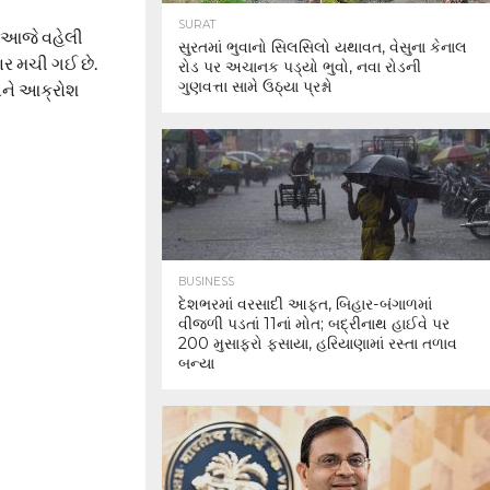
SURAT
. આજે વહેલી
સુરતમાં ભુવાનો સિલસિલો યથાવત, વેસુના કેનાલ
ાર મચી ગઈ છે.
રોડ પર અચાનક પડ્યો ભુવો, નવા રોડની
ગુણવત્તા સામે ઉઠ્યા પ્રશ્નો
 અને આક્રોશ
BUSINESS
દેશભરમાં વરસાદી આફત, બિહાર-બંગાળમાં
વીજળી પડતાં 11નાં મોત; બદ્રીનાથ હાઈવે પર
200 મુસાફરો ફસાયા, હરિયાણામાં રસ્તા તળાવ
બન્યા