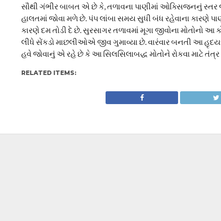
​સૌથી ગંભીર બાબત એ છે કે, તળાવના પાણીમાં ઓક્સિજનનું સ્તર
હાલતમાં જોવા મળે છે. પંપ લાંબા સમય સુધી બંધ રહેવાના કારણ
કારણે દમ તોડી દે છે. સુરસાગર તળાવમાં મૂગા જીવોના મોતોનો આ
લીધે સેંકડો માછલીઓએ જીવ ગુમાવ્યા છે. વારંવાર બનતી આ હૃદયદ્રાવ
હવે જોવાનું એ રહે છે કે આ સિલસિલાબદ્ધ મોતોને રોકવા માટે તંત્
RELATED ITEMS: