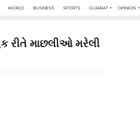
WORLD
BUSINESS
SPORTS
GUJARAT
OPINION
િક રીતે માછલીઓ મરેલી