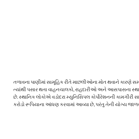
તળાવના પાણીમાં સામૂહિક રીતે માછલીઓના મોત થવાને કારણે સમગ્ર
ત્યાંથી પસાર થતા વાહનચાલકો, રાહદારીઓ અને આસપાસના સ્થાનિક 
છે. સ્થાનિક લોકોએ વડોદરા મ્યુનિસિપલ કોર્પોરેશનની કામગીરી સામ
કરોડો રૂપિયાના આંધણ કરવામાં આવ્યા છે, પરંતુ તેની યોગ્ય જાળવણ