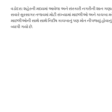
વડોદરા: શહેરની મધ્યમાં આવેલા અને સંસ્કારી નગરીની શાન ગણ
સવારે સુરસાગર તળાવમાં મોટી સંખ્યામાં માછલીઓ અને કાચબા મ
માછલીઓની સાથે સાથે નિર્દોષ કાચબાનું પણ મોત નીપજ્યું હોવાન
વ્યાપી ગયો છે.