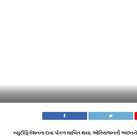
બ્યુટીફિકેશનના દાવા પોકળ સાબિત થયા; ઓક્સિજનની અછતને કાર