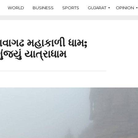
WORLD
BUSINESS
SPORTS
GUJARAT
OPINION
ાવાગઢ મહાકાળી ધામ;
્યું યાત્રાધામ