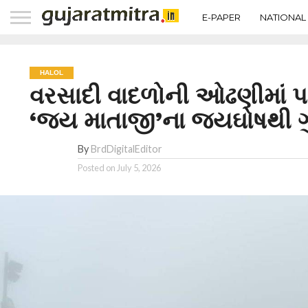
E-PAPER
NATIONAL
HALOL
વરસાદી વાદળોની ઓઢણીમાં પ
‘જય માતાજી’ના જયઘોષથી ગુંજ
By
BrdDigitalEditor
Posted on
July 5, 2026