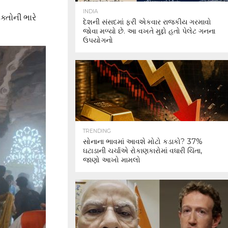
INDIA
્તોની ભારે
દેશની સંસદમાં ફરી એકવાર રાજકીય ગરમાવો
જોવા મળ્યો છે. આ વખતે મુદ્દો હતો પેલેટ ગનના
ઉપયોગનો
TRENDING
સોનાના ભાવમાં આવશે મોટો કડાકો? 37%
ઘટાડાની ચર્ચાએ રોકાણકારોમાં વધારી ચિંતા,
જાણો આખો મામલો