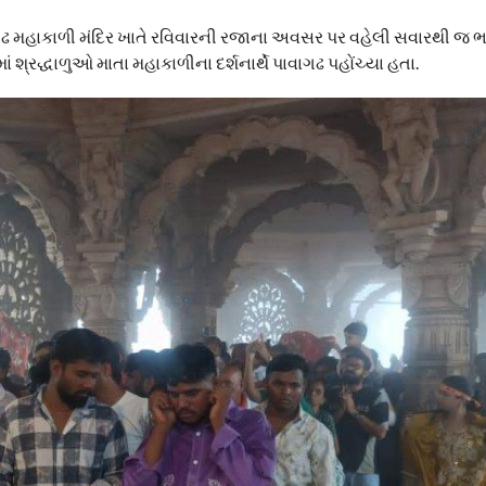
વાગઢ મહાકાળી મંદિર ખાતે રવિવારની રજાના અવસર પર વહેલી સવારથી જ ભક
 શ્રદ્ધાળુઓ માતા મહાકાળીના દર્શનાર્થે પાવાગઢ પહોંચ્યા હતા.