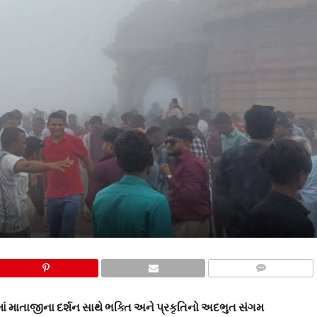
COMMENTS
ાં માતાજીના દર્શન સાથે ભક્તિ અને પ્રકૃતિનો અદભુત સંગમ