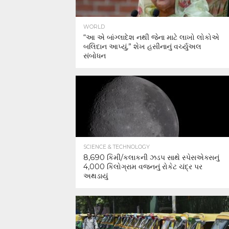
WORLD
“આ એ બાંગ્લાદેશ નથી જેના માટે લાખો લોકોએ
બલિદાન આપ્યું,” શેખ હસીનાનું વર્ચ્યુઅલ
સંબોધન
SCIENCE & TECHNOLOGY
8,690 કિમી/કલાકની ઝડપ સાથે સ્પેસએક્સનું
4,000 કિલોગ્રામ વજનનું રોકેટ ચંદ્ર પર
અથડાયું