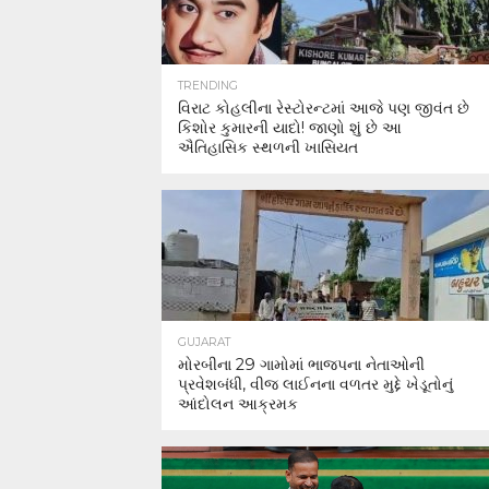
TRENDING
વિરાટ કોહલીના રેસ્ટોરન્ટમાં આજે પણ જીવંત છે
કિશોર કુમારની યાદો! જાણો શું છે આ
ઐતિહાસિક સ્થળની ખાસિયત
GUJARAT
મોરબીના 29 ગામોમાં ભાજપના નેતાઓની
પ્રવેશબંધી, વીજ લાઈનના વળતર મુદ્દે ખેડૂતોનું
આંદોલન આક્રમક