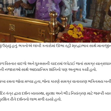
ઠ્યું હતું. ભક્તોએ લાંબી કતારોમાં ઊભા રહી શ્રદ્ધાભાવ સાથે માતાજીન
ળ વિસ્તાર વાદળો અને ધુમ્મસની ચાદરમાં લપેટાઈ જતાં સમગ્ર યાત્રાધામનુ
દરતી નજારાઓ સાથે આધ્યાત્મિક શાંતિનો પણ અનુભવ કર્યો હતો.
બા રમતા જોવા મળ્યા હતા, જેના કારણે સમગ્ર વાતાવરણ ભક્તિમય બની ગ
િર તંત્ર દ્વારા દર્શન વ્યવસ્થા, સુરક્ષા અને ભીડ નિયંત્રણ માટે જરૂરી વ
ક્ષિત રીતે દર્શનનો લાભ મળી રહ્યો હતો.