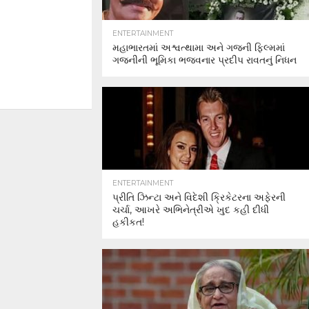
ENTERTAINMENT
મહાભારતમાં અશ્વત્થામા અને ગજની ફિલ્મમાં
ગજનીની ભૂમિકા ભજવનાર પ્રદીપ રાવતનું નિધન
ENTERTAINMENT
પ્રીતિ ઝિન્ટા અને વિદેશી ક્રિકેટરના અફેરની
ચર્ચા, આખરે અભિનેત્રીએ ખુદ કહી દીધી
હકીકત!