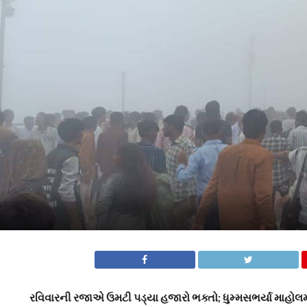
રવિવારની રજાએ ઉમટી પડ્યા હજારો ભક્તો; ધુમ્મસભર્યા માહોલમ