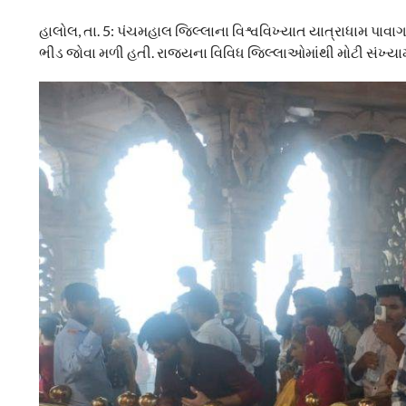
હાલોલ, તા. 5: પંચમહાલ જિલ્લાના વિશ્વવિખ્યાત યાત્રાધામ પા
ભીડ જોવા મળી હતી. રાજ્યના વિવિધ જિલ્લાઓમાંથી મોટી સંખ્યામાં