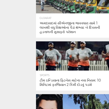
GUJARAT
અમદાવાદમાં સીએનજીના ભાવવધારા સામે 1
લાખથી વધુ રિક્ષાઓના પૈડાં થંભ્યા: બે દિવસની
હડતાલની મુસાફરો પરેશાન
SPORTS
ટીમ ઇન્ડિયાના ફિટનેસ માટેના નવા નિયમ: 10
મિનિટમાં ફરજિયાત 2 કિમી દોડવું પડશે