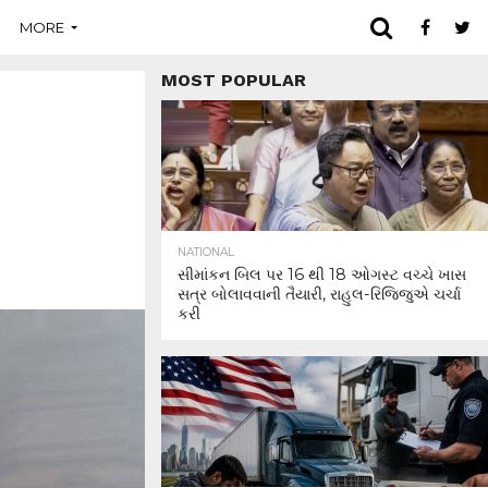
MORE
MOST POPULAR
NATIONAL
સીમાંકન બિલ પર 16 થી 18 ઓગસ્ટ વચ્ચે ખાસ
સત્ર બોલાવવાની તૈયારી, રાહુલ-રિજિજુએ ચર્ચા
કરી