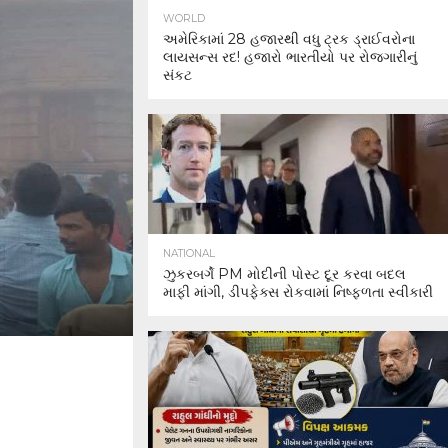
WORLD
અમેરિકામાં 28 હજારથી વધુ ટ્રક ડ્રાઈવરોના
લાયસન્સ રદ! હજારો ભારતીયો પર રોજગારીનું
સંકટ
NATIONAL
ઝુકરબર્ગે PM મોદીની પોસ્ટ દૂર કરવા બદલ
માફી માંગી, ડીપફેક્સ રોકવામાં નિષ્ફળતા સ્વીકારી