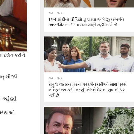
NATIONAL
PM મોદીનો વીડિયો હટાવવા અંગે ઝુકરબર્ગને
અલ્ટીમેટમ: 3 દિવસમાં માફી નહીં માંગે તો..
ા દર્શન કરીને
ં સૌંદર્ય
NATIONAL
રાહુલે જંતર-મંતરના પ્રદર્શનકારીઓ સાથે પ્રેસ
કોન્ફરન્સ કરી, કહ્યું- તેમને દેશના યુવાનો પર
ગર્વ છે
યું હતું.
્યવસ્થાઓ