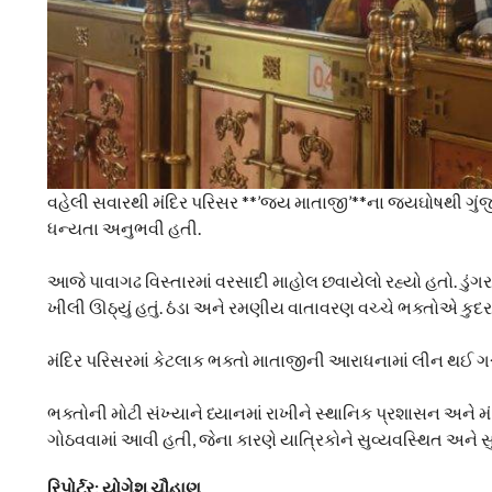
વહેલી સવારથી મંદિર પરિસર **’જય માતાજી’**ના જયઘોષથી ગુંજી ઉ
ધન્યતા અનુભવી હતી.
આજે પાવાગઢ વિસ્તારમાં વરસાદી માહોલ છવાયેલો રહ્યો હતો. ડુંગરા
ખીલી ઊઠ્યું હતું. ઠંડા અને રમણીય વાતાવરણ વચ્ચે ભક્તોએ કુ
મંદિર પરિસરમાં કેટલાક ભક્તો માતાજીની આરાધનામાં લીન થઈ ગર
ભક્તોની મોટી સંખ્યાને ધ્યાનમાં રાખીને સ્થાનિક પ્રશાસન અને મંદ
ગોઠવવામાં આવી હતી, જેના કારણે યાત્રિકોને સુવ્યવસ્થિત અને સુર
રિપોર્ટર: યોગેશ ચૌહાણ