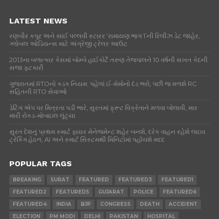
LATEST NEWS
રણબીર કપૂર અને સાઈ પલ્લવી સ્ટારર ‘રામાયણ ભાગ 1’ની રિલીઝ ડેટ જાહેર,
ગ્લોબલ ઓડિયન્સ માટે અંગ્રેજી ટ્રેલર આઉટ
2013ના બળાત્કાર કેસમાં બોમ્બે હાઈકોર્ટે તરુણ તેજપાલને 10 વર્ષની સખત કેદની
સજા ફટકારી
ગુજરાતમાં RTOનો કડક નિયમ: પહેલાં ઈ-મેમોનો દંડ ભરો, પછી જ મળશે RC
સહિતની RTO સેવાઓ
ડેટિંગ એપ પર મિત્રતા પડી ભારે, સુરતમાં ફ્રૂટ વિક્રેતાને મળવા બોલાવી, માર
મારી રોકડ-મોબાઇલ લૂંટ્યા
સુરત દેશનું પ્રથમ સ્માર્ટ ફાયર મેનેજમેન્ટ શહેર બનશે, દરેક વાહન રહેશે લાઇવ
ટ્રેકિંગ હેઠળ, AI અને સ્માર્ટ સિસ્ટમથી મિનિટોમાં પહોંચશે મદદ
POPULAR TAGS
BREAKING
SURAT
FEATURED
FEATURED3
FEATURED1
FEATURED2
FEATURED5
GUJARAT
POLICE
FEATURED6
FEATURED4
INDIA
BJP
CONGRESS
DEATH
ACCIDENT
ELECTION
PM MODI
DELHI
PAKISTAN
HOSPITAL