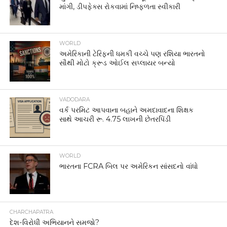
માંગી, ડીપફેક્સ રોકવામાં નિષ્ફળતા સ્વીકારી
WORLD
અમેરિકાની ટેરિફની ધમકી વચ્ચે પણ રશિયા ભારતનો
સૌથી મોટો ક્રૂડ ઓઈલ સપ્લાયર બન્યો
VADODARA
વર્ક પરમિટ આપવાના બહાને અમદાવાદના શિક્ષક
સાથે આચરી રૂ. 4.75 લાખની છેતરપિંડી
WORLD
ભારતના FCRA બિલ પર અમેરિકન સાંસદનો વાંધો
CHARCHAPATRA
દેશ-વિરોધી અભિયાનને સમજો?