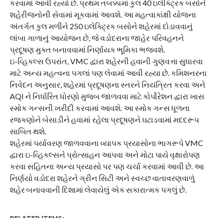
કરવામાં આવી રહ્યો છે. પ્રથમ તબક્કામાં કુલ 40 ઇલેક્ટ્રિક બસોને
શહેરીજનોની સેવામાં મૂકવામાં આવશે. આ મહત્વાકાંક્ષી યોજના
અંતર્ગત કુલ મળીને 250 ઇલેક્ટ્રિક બસોને શહેરમાં દોડાવવાનું
લાંબા ગાળાનું આયોજન છે, જે વડોદરાના જાહેર પરિવહનને
પ્રદૂષણ મુક્ત બનાવવામાં નિર્ણાયક ભૂમિકા ભજવશે.
​ઇ-વ્હિકલ્સ ઉપરાંત, VMC દ્વારા શહેરની હવાની ગુણવત્તા સુધારવા
માટે અન્ય મહત્વના પગલાં પણ લેવામાં આવી રહ્યા છે. કમિશનરના
નિવેદન અનુસાર, શહેરમાં પ્રદૂષણના સ્તરને નિયંત્રિત કરવા અને
AQI ને નિર્ધારિત ધોરણો મુજબ જાળવવા માટે કોર્પોરેશન દ્વારા ખાસ
સ્મોક ગન્સની ખરીદી કરવામાં આવશે. આ સ્મોક ગન્સ ધૂળના
રજકણોને બેસાડીને હવામાં રહેલા પ્રદૂષણને ઘટાડવામાં મદદરૂપ
સાબિત થશે.
શહેરમાં પર્યાવરણ જાળવવાના વ્યાપક પ્રયાસોના ભાગરૂપે VMC
દ્વારા ઇ-વ્હિકલ્સને પ્રોત્સાહન આપવા અને મોટા પાયે વૃક્ષારોપણ
કરવા સહિતના અન્ય પ્રયાસો પર પણ ચર્ચા કરવામાં આવી છે. આ
નિર્ણયો વડોદરા શહેરને ગ્રીન સિટી અને સ્વચ્છ વાતાવરણવાળું
શહેર બનાવવાની દિશામાં લેવાયેલું એક સકારાત્મક પગલું છે.