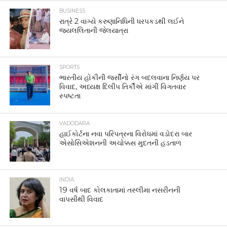
BUSINESS
રાત્રે 2 વાગ્યે કરુણાનિધિની ધરપકડથી લઈને
જયલલિતાની જેલયાત્રા
SPORTS
ભારતીય હોકીની જર્સીનો રંગ બદલવાના નિર્ણય પર
વિવાદ, અધ્યક્ષ દિલીપ તિર્કીએ માંગી વિગતવાર
સ્પષ્ટતા
VADODARA
હાઈકોર્ટના નવા પરિપત્રના વિરોધમાં વડોદરા બાર
એસોસિએશનની અચોક્કસ મુદતની હડતાળ
INDIA
19 વર્ષ બાદ કોલકાતામાં તસ્લીમા નસરીનની
વાપસીથી વિવાદ