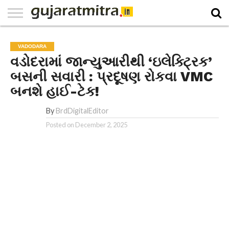
E-
PAPER
NATIONAL
WORLD
BUSINESS
SPORTS
GUJARAT
OPINION
MORE
VADODARA
વડોદરામાં જાન્યુઆરીથી ‘ઇલેક્ટ્રિક’
બસની સવારી : પ્રદૂષણ રોકવા VMC
બનશે હાઈ-ટેક!
By
BrdDigitalEditor
Posted on
December 2, 2025