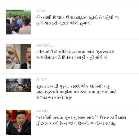
INDIA
બેંકમાંથી ₹6 લાખ ઉપાડ્યા,ઘર પહોંચે તે પહેલાં જ
હથિયારધારી લૂંટારૂઓનો હુમલો
NATIONAL
PM મોદીનો વીડિયો હટાવવા અંગે ઝુકરબર્ગને
અલ્ટીમેટમ: 3 દિવસમાં માફી નહીં માંગે તો..
SURAT
સુરતમાં ખાડી પૂરના કારણે એક લાખથી વધુ
પાઠ્યપુસ્તકો પાણીમાં પલળ્યાં, નવા પુસ્તકો માટે
રાજ્ય સરકારને પત્ર
WORLD
‘ગરમીથી બચવા કૂતરાનું માંસ ખાઓ’! ઉત્તર કોરિયામાં
હીટવેવ વચ્ચે કિમ જોંગ ઉનની અનોખી સલાહ