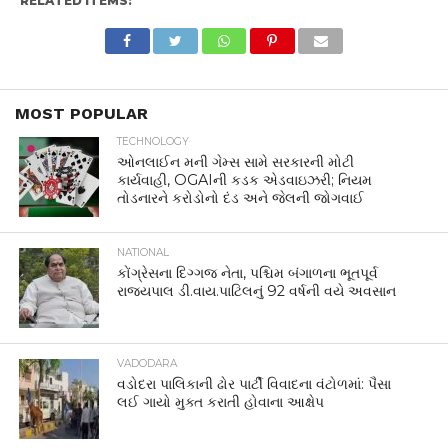
RELATED ITEMS:
MOST POPULAR
TECHNOLOGY
ઓનલાઈન મની ગેમ્સ સામે સરકારની મોટી
કાર્યવાહી, OGAIની કડક એડવાઇઝરી; નિયમ
તોડનારને કરોડોનો દંડ અને જેલની જોગવાઈ
NATIONAL
કોંગ્રેસના દિગ્ગજ નેતા, પશ્ચિમ બંગાળના ભૂતપૂર્વ
રાજ્યપાલ ડી.વાય.પાટિલનું 92 વર્ષની વયે અવસાન
VADODARA
વડોદરા પાલિકાની ઢોર પાર્ટી વિવાદના વંટોળમાં: પૈસા
લઈ ગાયો મુક્ત કરાતી હોવાના આક્ષેપ