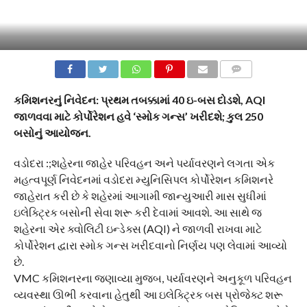
COMMENTS
કમિશનરનું નિવેદન: પ્રથમ તબક્કામાં 40 ઇ-બસ દોડશે, AQI
જાળવવા માટે કોર્પોરેશન હવે ‘સ્મોક ગન્સ’ ખરીદશે; કુલ 250
બસોનું આયોજન.
વડોદરા :;શહેરના જાહેર પરિવહન અને પર્યાવરણને લગતા એક
મહત્વપૂર્ણ નિવેદનમાં વડોદરા મ્યુનિસિપલ કોર્પોરેશન કમિશનરે
જાહેરાત કરી છે કે શહેરમાં આગામી જાન્યુઆરી માસ સુધીમાં
ઇલેક્ટ્રિક બસોની સેવા શરૂ કરી દેવામાં આવશે. આ સાથે જ
શહેરના એર ક્વોલિટી ઇન્ડેક્સ (AQI) ને જાળવી રાખવા માટે
કોર્પોરેશન દ્વારા સ્મોક ગન્સ ખરીદવાનો નિર્ણય પણ લેવામાં આવ્યો
છે.
VMC કમિશનરના જણાવ્યા મુજબ, પર્યાવરણને અનુકૂળ પરિવહન
વ્યવસ્થા ઊભી કરવાના હેતુથી આ ઇલેક્ટ્રિક બસ પ્રોજેક્ટ શરૂ