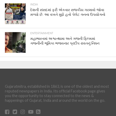
INDIA
દેશની સંસદમાં ફરી એકવાર રાજકીય ગરમાવો જોવા
મળ્યો છે. આ વખતે મુદ્દો હતો પેલેટ ગનના ઉપયોગનો
ENTERTAINMENT
મહાભારતમાં અશ્વત્થામા અને ગજની ફિલ્મમાં
ગજનીની ભૂમિકા ભજવનાર પ્રદીપ રાવતનું નિધન
Gujaratmitra, established in 1863, is one of the oldest and most
reputed newspapers in India. Its official Facebook page gives
you the opportunity to stay connected to the news &
happenings of Gujarat, India and around the world on the go.