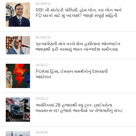
BUSINESS
RBI ની મોનેટરી પોલિસી: હોમ લોન, કાર લોન અને
FD ધારકો માટે શું બદલાશે? જાણો સંપૂર્ણ માહિતી
BUSINESS
પ્રત્યાર્પણની માંગ વચ્ચે શેખ હસીનાના ઓનલાઈન
ભાષણથી ફરી ગરમાયું ભારત-બાંગ્લાદેશ સમીકરણ
WORLD
PoKમાં હિંસા, ઈમરાન સમર્થકોનું દેશવ્યાપી
આંદોલન
WORLD
અમેરિકામાં 28 હજારથી વધુ ટ્રક ડ્રાઈવરોના
લાયસન્સ રદ! હજારો ભારતીયો પર રોજગારીનું સંકટ
SHINOR