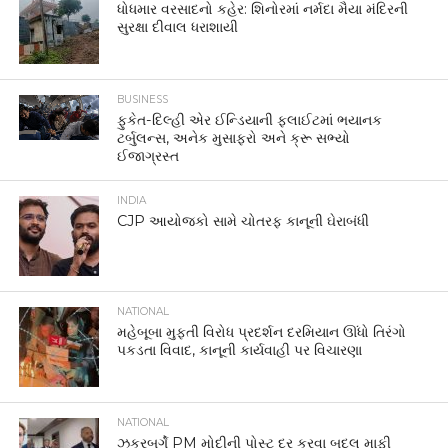
ધોધમાર વરસાદનો કહેર: શિનોરમાં નર્મદા મૈયા મંદિરની
સુરક્ષા દીવાલ ધરાશાયી
BUSINESS
ફુકેત-દિલ્હી એર ઈન્ડિયાની ફ્લાઈટમાં ભયાનક
ટર્બુલન્સ, અનેક મુસાફરો અને ક્રૂ સભ્યો
ઈજાગ્રસ્ત
INDIA
CJP આયોજકો સામે ચોતરફ કાનૂની ઘેરાબંધી
NATIONAL
મહેબૂબા મુફ્તી વિરોધ પ્રદર્શન દરમિયાન ઊંધો તિરંગો
પકડતા વિવાદ, કાનૂની કાર્યવાહી પર વિચારણા
NATIONAL
ઝુકરબર્ગે PM મોદીની પોસ્ટ દૂર કરવા બદલ માફી