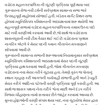
વડોદરા મહાનગરપાલિકા ની ચૂંટણી પ્રક્રિયા પૂર્ણ થયા બાદ
ગુરૂવારના રોજ નવી ટર્મની સર્વપ્રથમ સામાન્ય સભા ભારે
ઉત્સાહપૂર્ણ માહોલમાં યોજાઈ હતી. ખંડેરાવ માર્કેટ સ્થિત સભા
હોલમાં મ્યુનિસિપલ કમિશનરની અધ્યક્ષતામાં શરૂ થયેલી આ
મહત્વપૂર્ણ સભામાં વડોદરા મહાનગરપાલિકાના તમામ ઉચ્ચ પદો
માટે નવી વરણીઓ કરવામાં આવી છે, જે સાથે જ વડોદરાના
શાસનધૂરાની નવી ટીમ તૈયાર થઈ ગઈ છે. વડોદરાના પ્રથમ
નાગરિક એટલે કે મેયર પદની કમાન ગીતાબેન મકવાણાને
સોંપવામાં આવી છે.
​ગુરૂવારની સામાન્ય સભાની શરૂઆતમાં નિયમાનુસાર સર્વપ્રથમ
મ્યુનિસિપલ કમિશનરની અધ્યક્ષતામાં મેયર પદની ચૂંટણી
પ્રક્રિયા હાથ ધરવામાં આવી હતી. જેમાં ગીતાબેન મકવાણા
વડોદરાના નવા મેયર તરીકે ચૂંટાયા હતા. તેમણે તુરંત જ પોતાનું
સ્થાન ગ્રહણ કરી આગળની કાર્યવાહી સંભાળી હતી અને ડેપ્યુટી
મેયર તરીકે આદિત્ય પટેલની વરણી પ્રક્રિયા પૂર્ણ કરાવી હતી. આ
સાથે જ શાસક પક્ષના નેતા તરીકે શ્વેતા માછી અને દંડક તરીકે
વિજય ચૌહાણના નામો સત્તાવાર રીતે જાહેર કરવામાં આવ્યા છે.
​મુખ્ય હોદ્દાઓની વરણી સંપન્ન થયા બાદ, નવા ચૂંટાયેલા મેયર દ્વારા