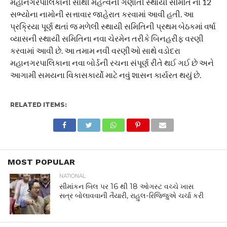
મહાનગરપાલિકાની સૌથી મહત્વની ગણાતી સ્થાયી સમિતિ ના 12
સભ્યોના નામોની સત્તાવાર જાહેરાત કરવામાં આવી હતી. આ
પ્રક્રિયા પૂર્ણ થતાં જ મળેલી સ્થાયી સમિતિની પ્રથમ બેઠકમાં વર્ષા
વ્યાસની સ્થાયી સમિતિના નવા ચેરમેન તરીકે બિનહરીફ વરણી
કરવામાં આવી છે. આ તમામ નવી વરણીઓ સાથે વડોદરા
મહાનગરપાલિકાના નવા બોર્ડની રચના સંપૂર્ણ રીતે થઈ ગઈ છે અને
આગામી સમયના વિકાસકાર્યો માટે નવું શાસન કાર્યરત થયું છે.
RELATED ITEMS:
MOST POPULAR
NATIONAL
સીમાંકન બિલ પર 16 થી 18 ઓગસ્ટ વચ્ચે ખાસ
સત્ર બોલાવવાની તૈયારી, રાહુલ-રિજિજુએ ચર્ચા કરી