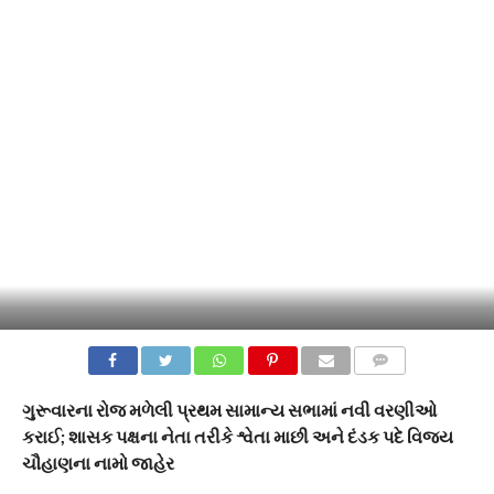
COMMENTS
ગુરૂવારના રોજ મળેલી પ્રથમ સામાન્ય સભામાં નવી વરણીઓ
કરાઈ; શાસક પક્ષના નેતા તરીકે શ્વેતા માછી અને દંડક પદે વિજય
ચૌહાણના નામો જાહેર