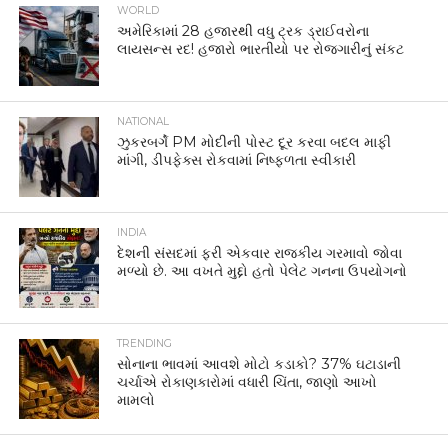
WORLD
અમેરિકામાં 28 હજારથી વધુ ટ્રક ડ્રાઈવરોના
લાયસન્સ રદ! હજારો ભારતીયો પર રોજગારીનું સંકટ
NATIONAL
ઝુકરબર્ગે PM મોદીની પોસ્ટ દૂર કરવા બદલ માફી
માંગી, ડીપફેક્સ રોકવામાં નિષ્ફળતા સ્વીકારી
INDIA
દેશની સંસદમાં ફરી એકવાર રાજકીય ગરમાવો જોવા
મળ્યો છે. આ વખતે મુદ્દો હતો પેલેટ ગનના ઉપયોગનો
TRENDING
સોનાના ભાવમાં આવશે મોટો કડાકો? 37% ઘટાડાની
ચર્ચાએ રોકાણકારોમાં વધારી ચિંતા, જાણો આખો
મામલો