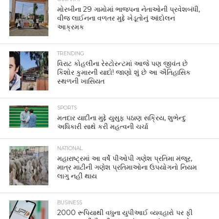
મોરબીના 29 ગામોમાં ભાજપના નેતાઓની પ્રવેશબંધી,
વીજ લાઈનના વળતર મુદ્દે ખેડૂતોનું આંદોલન
આક્રમક
TRENDING
વિરાટ કોહલીના રેસ્ટોરન્ટમાં આજે પણ જીવંત છે
કિશોર કુમારની યાદો! જાણો શું છે આ ઐતિહાસિક
સ્થળની ખાસિયત
SPORTS
મતદાર યાદીના મુદ્દે યુસુફ પઠાણ સક્રિય, શુભેન્દુ
અધિકારી સાથે કરી મહત્વની ચર્ચા
NATIONAL
મહારાષ્ટ્રમાં આ વર્ષે પીઓપી ગણેશ પ્રતિમા મંજૂર,
માત્ર માટીની ગણેશ પ્રતિમાઓના ઉપયોગનો નિયમ
લાગુ નહીં થાય
BUSINESS
2000 રૂપિયાથી વધુના યુપીઆઈ વ્યવહારો પર ફી