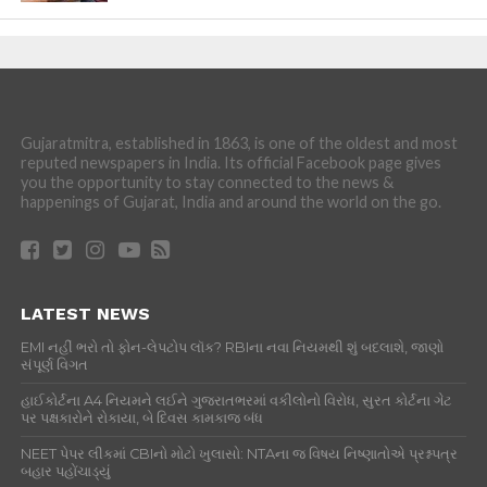
Gujaratmitra, established in 1863, is one of the oldest and most
reputed newspapers in India. Its official Facebook page gives
you the opportunity to stay connected to the news &
happenings of Gujarat, India and around the world on the go.
LATEST NEWS
EMI નહીં ભરો તો ફોન-લેપટોપ લૉક? RBIના નવા નિયમથી શું બદલાશે, જાણો
સંપૂર્ણ વિગત
હાઈકોર્ટના A4 નિયમને લઈને ગુજરાતભરમાં વકીલોનો વિરોધ, સુરત કોર્ટના ગેટ
પર પક્ષકારોને રોકાયા, બે દિવસ કામકાજ બંધ
NEET પેપર લીકમાં CBIનો મોટો ખુલાસો: NTAના જ વિષય નિષ્ણાતોએ પ્રશ્નપત્ર
બહાર પહોંચાડ્યું