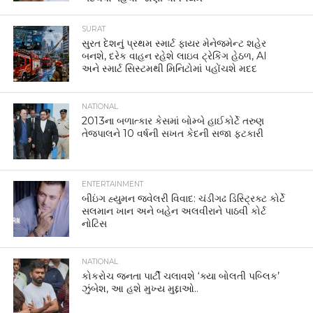
SURAT
સુરત દેશનું પ્રથમ સ્માર્ટ ફાયર મેનેજમેન્ટ શહેર
બનશે, દરેક વાહન રહેશે લાઇવ ટ્રેકિંગ હેઠળ, AI
અને સ્માર્ટ સિસ્ટમથી મિનિટોમાં પહોંચશે મદદ
NATIONAL
2013ના બળાત્કાર કેસમાં બોમ્બે હાઈકોર્ટે તરુણ
તેજપાલને 10 વર્ષની સખત કેદની સજા ફટકારી
ENTERTAINMENT
બીઇંગ હ્યુમન જ્વેલરી વિવાદ: ચંડીગઢ ડિસ્ટ્રિક્ટ કોર્ટે
સલમાન ખાન અને બહેન અલવીરાને પાઠવી કોર્ટ
નોટિસ
NATIONAL
કોકરોચ જનતા પાર્ટી ચલાવશે ‘ક્યા બોલતી પબ્લિક’
ઝુંબેશ, આ હશે મુખ્ય મુદ્દાઓ..