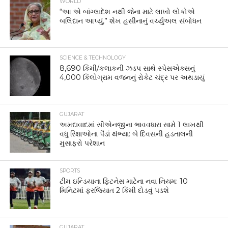
WORLD
“આ એ બાંગ્લાદેશ નથી જેના માટે લાખો લોકોએ
બલિદાન આપ્યું,” શેખ હસીનાનું વર્ચ્યુઅલ સંબોધન
SCIENCE & TECHNOLOGY
8,690 કિમી/કલાકની ઝડપ સાથે સ્પેસએક્સનું
4,000 કિલોગ્રામ વજનનું રોકેટ ચંદ્ર પર અથડાયું
GUJARAT
અમદાવાદમાં સીએનજીના ભાવવધારા સામે 1 લાખથી
વધુ રિક્ષાઓના પૈડાં થંભ્યા: બે દિવસની હડતાલની
મુસાફરો પરેશાન
SPORTS
ટીમ ઇન્ડિયાના ફિટનેસ માટેના નવા નિયમ: 10
મિનિટમાં ફરજિયાત 2 કિમી દોડવું પડશે
GUJARAT