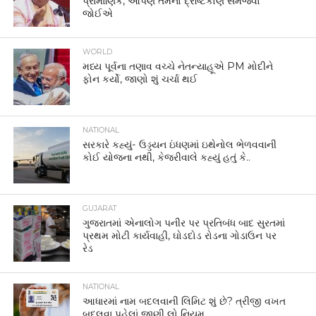
પ્રામાણિક, આપણે તેમનો દ્રષ્ટિકોણ સમજવો
જોઈએ
WORLD
મધ્ય પૂર્વના તણાવ વચ્ચે નેતન્યાહૂએ PM મોદીને
ફોન કર્યો, જાણો શું ચર્ચા થઈ
NATIONAL
સરકારે કહ્યું- ઉડ્ડયન ઇંધણમાં ઇથેનોલ ભેળવવાની
કોઈ યોજના નથી, કેજરીવાલે કહ્યું હતું કે..
GUJARAT
ગુજરાતમાં એનાલોગ પનીર પર પ્રતિબંધ બાદ સુરતમાં
પ્રથમ મોટી કાર્યવાહી, ઘોડદોડ રોડના ગોડાઉન પર
રેડ
NATIONAL
આધારમાં નામ બદલવાની લિમિટ શું છે? ત્રીજી વખત
બદલવા પહેલાં જાણી લો નિયમ