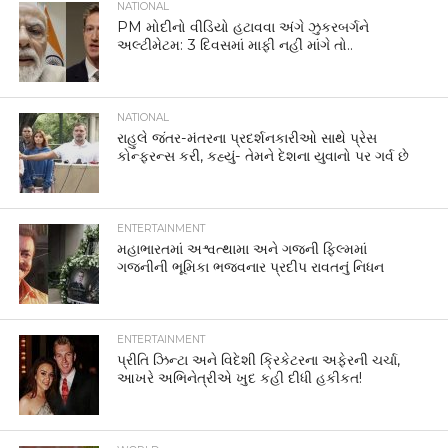
NATIONAL
PM મોદીનો વીડિયો હટાવવા અંગે ઝુકરબર્ગને
અલ્ટીમેટમ: 3 દિવસમાં માફી નહીં માંગે તો..
NATIONAL
રાહુલે જંતર-મંતરના પ્રદર્શનકારીઓ સાથે પ્રેસ
કોન્ફરન્સ કરી, કહ્યું- તેમને દેશના યુવાનો પર ગર્વ છે
ENTERTAINMENT
મહાભારતમાં અશ્વત્થામા અને ગજની ફિલ્મમાં
ગજનીની ભૂમિકા ભજવનાર પ્રદીપ રાવતનું નિધન
ENTERTAINMENT
પ્રીતિ ઝિન્ટા અને વિદેશી ક્રિકેટરના અફેરની ચર્ચા,
આખરે અભિનેત્રીએ ખુદ કહી દીધી હકીકત!