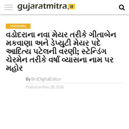
E-
PAPER
NATIONAL
WORLD
BUSINESS
SPORTS
GUJARAT
OPINION
MORE
VADODARA
વડોદરાના નવા મેયર તરીકે ગીતાબેન
મકવાણા અને ડેપ્યુટી મેયર પદે
આદિત્ય પટેલની વરણી; સ્ટેન્ડિંગ
ચેરમેન તરીકે વર્ષા વ્યાસના નામ પર
મહોર
By
BrdDigitalEditor
Posted on
May 28, 2026