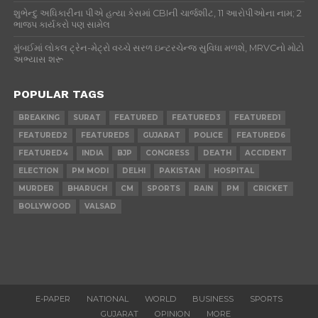
શુભેન્દુ અધિકારીના પીએ હત્યા કેસમાં CBIની ચાર્જશીટ, 11 આરોપીઓના નામ; 2
ભાજપ કાર્યકરો પણ સામેલ
મુંબઈમાં લોકલ ટ્રેન-મેટ્રો વચ્ચે સરળ ઇન્ટરચેન્જ સુવિધા મળશે, MRVCનો મોટો
અભ્યાસ શરૂ
POPULAR TAGS
BREAKING
SURAT
FEATURED
FEATURED3
FEATURED1
FEATURED2
FEATURED5
GUJARAT
POLICE
FEATURED6
FEATURED4
INDIA
BJP
CONGRESS
DEATH
ACCIDENT
ELECTION
PM MODI
DELHI
PAKISTAN
HOSPITAL
MURDER
BHARUCH
CM
SPORTS
RAIN
PM
CRICKET
BOLLYWOOD
VALSAD
E-PAPER
NATIONAL
WORLD
BUSINESS
SPORTS
GUJARAT
OPINION
MORE