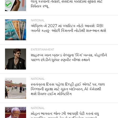
લાગુ કરવાની તૈયારી, સંસદમાં કાયદામાં સુધારા માટે
વિધેયક રજૂ
NATIONAL
એપ્રિલ-મે 2027 માં પ્લાસ્ટિક નોટો આવશે: RBI
ગવર્નરે કહ્યું- ઓછી કિંમતની નોટોથી શરૂઆત થશે
ENTERTAINMENT
શાહરૂખ ખાન બ્રાન્ડ વેલ્યુના ‘કિંગ’ બન્યા, કોહલીને
પાછળ છોડીને ધુરંધર રણવીર બીજા સ્થાને
NATIONAL
સ્વતંત્રતા દિવસ પહેલા દિલ્હી હાઈ એલર્ટ પર, લાલ
કિલ્લાની સુરક્ષા માટે ચુસ્ત બંદોબસ્ત, AI કેમેરાથી
થશે રિયલ-ટાઈમ મોનિટરિંગ
NATIONAL
મોહન ભાગવત: જેન-ઝી આપણી પેઢી કરતાં વધુ