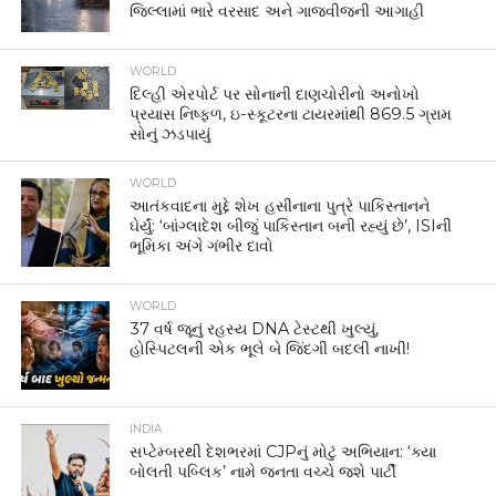
જિલ્લામાં ભારે વરસાદ અને ગાજવીજની આગાહી
WORLD
દિલ્હી એરપોર્ટ પર સોનાની દાણચોરીનો અનોખો
પ્રયાસ નિષ્ફળ, ઇ-સ્કૂટરના ટાયરમાંથી 869.5 ગ્રામ
સોનું ઝડપાયું
WORLD
આતંકવાદના મુદ્દે શેખ હસીનાના પુત્રે પાકિસ્તાનને
ઘેર્યું: ‘બાંગ્લાદેશ બીજું પાકિસ્તાન બની રહ્યું છે’, ISIની
ભૂમિકા અંગે ગંભીર દાવો
WORLD
37 વર્ષ જૂનું રહસ્ય DNA ટેસ્ટથી ખુલ્યું,
હોસ્પિટલની એક ભૂલે બે જિંદગી બદલી નાખી!
INDIA
સપ્ટેમ્બરથી દેશભરમાં CJPનું મોટું અભિયાન: ‘ક્યા
બોલતી પબ્લિક’ નામે જનતા વચ્ચે જશે પાર્ટી