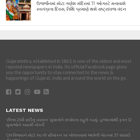
ઉજ્જૈનમાં મોટા ગણેશ મંદિરમાં 11 ઓગસ્ટે મનાવાશે
સ્વતંત્રતા દિવસ, તિથિ પ્રમાણે થશે રાષ્ટ્રધ્વજ વંદન
Gujaratmitra, established in 1863, is one of the oldest and most
reputed newspapers in India. Its official Facebook page gives
you the opportunity to stay connected to the news &
happenings of Gujarat, India and around the world on the go.
LATEST NEWS
‘રીલ્સ 21મી સદીનું વ્યસન’ યુવાનોને સંબોધતા રાહુલે કહ્યું- હજારમાંથી ફક્ત 12
યુવાઓને કાયમી નોકરી
CM વિજયને મોટો ઝટકો! સીમાંકન પર બોલાવવામાં આવેલી બેઠકમાં 37 સાંસદો