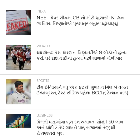
INDIA
NEET પેપર લીકમાં CBIનો મોટો ખુલાસો: NTAના
જ વિષય નિષ્ણાતોએ પ્રશ્નપત્ર બહાર પહોંચાડ્યું
WORLD
થાઇલેન્ડ: 9મા ધોરણના વિદ્યાર્થીએ 8 લોકોની હત્યા
કરી, ઘરે દાદા-દાદીની હત્યા પછી શાળામાં ગોળીબાર
SPORTS
ટીમ ઈન્ડિયાને વધુ એક ફટકો! શુભમન ગિલ બે વખત
ઈજાગ્રસ્ત, ટેસ્ટ સીરિઝ પહેલાં BCCIનું ટેન્શન વધ્યું
BUSINESS
કિંમતી ધાતુઓમાં બુલ રન યથાવત, સોનું 1.50 લાખ
અને ચાંદી 2.30 લાખને પાર, બજારમાં તેજીથી
રોકાણકારો ખુશ