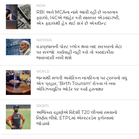
INDIA
RBI અને MCAના નામે આવી રહી છે ખતરનાક
ફાઇલો, I4Cએ જાહેર કરી સાયબર એડવાઇઝરી,
એક ફાઇલથી હેક થઈ શકે છે એકાઉન્ટ
NATIONAL
વડાપ્રધાનની પોસ્ટ બ્લોક થવા બાદ સરકારનો મેટા
પર સકંજો: કાર્યવાહી નહીં કરો તો કાયદાકીય
જવાબદારી નક્કી થશે
WORLD
જન્મથી મળતી અમેરિકન નાગરિકતા પર ટ્રમ્પનો વધુ
એક પ્રહાર, ‘Birth Tourism’ રોકવા બે નવા
એક્ઝિક્યુટિવ ઓર્ડર પર કર્યા હસ્તાક્ષર
SPORTS
અજિંક્ય રહાણેએ વિદેશી T20 લીગમાં રમવાનો
નિર્ણય લીધો, ETPLમાં એમ્સ્ટરડેમ ફ્લેમ્સમાં
જોડાયો