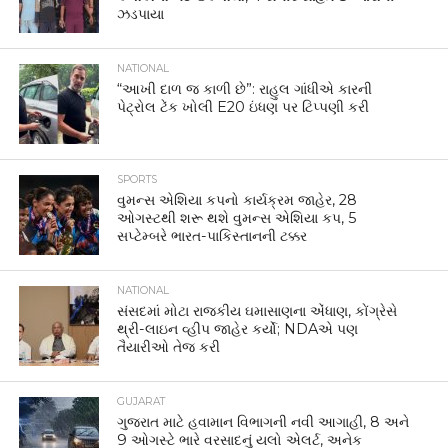
ઝડપાયા
NATIONAL
“આખી દાળ જ કાળી છે”: રાહુલ ગાંધીએ કારની
પેટ્રોલ ટેંક ખોલી E20 ઇંધણ પર ટિપ્પણી કરી
SPORTS
વુમન્સ એશિયા કપનો કાર્યક્રમ જાહેર, 28
ઓગસ્ટથી શરૂ થશે વુમન્સ એશિયા કપ, 5
સપ્ટેમ્બરે ભારત-પાકિસ્તાનની ટક્કર
NATIONAL
સંસદમાં મોટા રાજકીય ઘમાસાણના એંધાણ, કોંગ્રેસે
થ્રી-લાઇન વ્હીપ જાહેર કર્યો; NDAએ પણ
તૈયારીઓ તેજ કરી
GUJARAT
ગુજરાત માટે હવામાન વિભાગની નવી આગાહી, 8 અને
9 ઓગસ્ટે ભારે વરસાદનું યલો એલર્ટ, અનેક