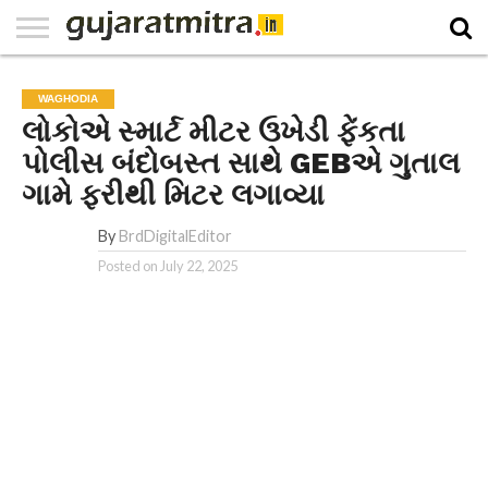
E-
PAPER
NATIONAL
WORLD
BUSINESS
SPORTS
GUJARAT
OPINION
MORE
WAGHODIA
લોકોએ સ્માર્ટ મીટર ઉખેડી ફેંકતા
પોલીસ બંદોબસ્ત સાથે GEBએ ગુતાલ
ગામે ફરીથી મિટર લગાવ્યા
By
BrdDigitalEditor
Posted on
July 22, 2025