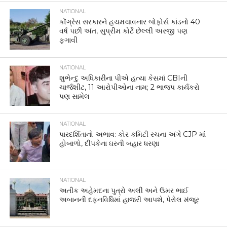
NATIONAL
કોંગ્રેસ સરકારને હચમચાવનાર બોફોર્સ કાંડનો 40
વર્ષ પછી અંત, સુપ્રીમ કોર્ટે છેલ્લી અરજી પણ
ફગાવી
NATIONAL
શુભેન્દુ અધિકારીના પીએ હત્યા કેસમાં CBIની
ચાર્જશીટ, 11 આરોપીઓના નામ; 2 ભાજપ કાર્યકરો
પણ સામેલ
NATIONAL
પારદર્શિતાનો અભાવ: કોર કમિટી રચના અંગે CJP માં
હોબાળો, દીપકેના ઘરની બહાર ધરણા
NATIONAL
અતીક અહેમદના પુત્રો અલી અને ઉમર ભાઈ
અબાનની દફનવિધિમાં હાજરી આપશે, પેરોલ મંજૂર