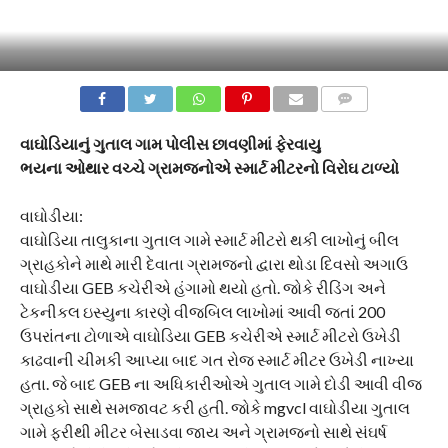
COMMENTS
વાઘોડિયાનું ગુતાલ ગામ પોલીસ છાવણીમાં ફેરવાયુ
ભયના ઓથાર વચ્ચે ગ્રામજનોએ સ્માર્ટ મીટરનો વિરોઘ ટાળ્યો
વાઘોડીયા:
વાઘોડિયા તાલુકાના ગુતાલ ગામે સ્માર્ટ મીટરો થકી લાખોનું બીલ
ગ્રાહકોને માથે મારી દેવાતા ગ્રામજનો દ્વારા થોડા દિવસો અગાઉ
વાઘોડીયા GEB કચેરીએ હંગામો થયો હતો. જોકે રીડિંગ અને
ટેકનીકલ ઇસ્યુના કારણે વીજબિલ લાખોમાં આવી જતાં 200
ઉપરાંતના ટોળાએ વાઘોડિયા GEB કચેરીએ સ્માર્ટ મીટરો ઉખેડી
કાઢવાની ચીમકી આપ્યા બાદ ગત રોજ સ્માર્ટ મીટર ઉખેડી નાખ્યા
હતા. જે બાદ GEB ના અધિકારીઓએ ગુતાલ ગામે દોડી આવી વીજ
ગ્રાહકો સાથે સમજાવટ કરી હતી. જોકે mgvcl વાઘોડીયા ગુતાલ
ગામે ફરીથી મીટર બેસાડવા જાય અને ગ્રામજનો સાથે સંઘર્ષ