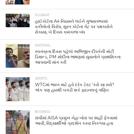
GUJARAT
હાઈકોર્ટના A4 નિયમને લઈને ગુજરાતભરમાં
વકીલોનો વિરોધ, સુરત કોર્ટના ગેટ પર પક્ષકારોને
રોકાયા, બે દિવસ કામકાજ બંધ
NATIONAL
સ્વતંત્રતા દિવસ પહેલાં અભિજીત દીપકેની મોટી
ડિમાન્ડ, PM મોદીના ભાષણમાં યુવાનોને પ્રાથમિકતા
આપવાની માંગ કરી
SPORTS
WTCમાં ભારત માટે હવે દરેક ટેસ્ટ ‘કરો યા મરો’!
એક પણ હારથી બગડી શકે ફાઇનલનું ગણિત
BUSINESS
રાંચીમાં AISA પ્રમુખ નેહા બોરા પર શાહી ફેંકવામાં
આવી, વિદ્યાર્થીઓ પ્રદર્શન કરવા નિકળ્યા હતા