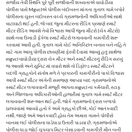
સર્જાય તેવી સ્થિતિ પુરે પૂરી સર્જાવાની શક્યતાએ વાઘોડીયા
પોલીસ પાસે Mgvclએ પોલીસ બંદોબસ્ત માંગતા ગુતાલ ગામે બપોરે
પોલીસના ચુસ્ત બંદોબસ્ત વચ્ચે ગ્રામજનોની અધિકારીઓ સાથે
વાટાઘાટો થઈ હતી. જે બાદ જુના મીટરના રીડિંગ પ્રમાણે સ્માર્ટ
મીટર રીડિંગ આવશે તેવો વિશ્વાસ આપી જુના મીટરો (ચેક મીટરો)
સાથે નવા ઉખાડી ફેંકેલા સ્માર્ટ મીટરો લગાવવાની કામગીરી શરૂ
કરવામાં આવી હતી. ગુતાલ ગામે કોઈ અનિચ્છિત બનાવ બને નહિ તે
માટે ગામ આખુ પોલીસ છાવણીમાં ફેરવી દેવામાં આવ્યું હતું સાથેજ
mgvcl વાઘોડીયા દ્રારા ચેક મીટર અને સ્માર્ટ મીટરનું રીડિંગ સરખું
જ આવશે અને યુનિટ માં વઘારો થશે તો ડિફોલ્ડ સ્માર્ટ મીટરને
બદલી ગ્રાહકોને સંતોષ મળે તે પ્રકારની કામગીરીનો પાકો વિશ્વાસ
આપી સ્માર્ટ મીટર અંગેની સમજણ આપ્યા બાદ ગ્રામજનોએ
સ્માર્ટ મીટર લગાવવાની મંજૂરી આપતા mgvcl ના કર્મચારી, સ્ટાફ
અને જિલ્લાના અધિકારીઓની હાજરીમાં ગુતાલ ગામે સ્માર્ટ મીટર
લગાવવાની શરૂઆત થઈ હતી. જોકે ગ્રામજનો દ્રારા બળાપો
ઠાલવવામાં આવ્યો હતો કે અમે ગ્રાહકો છીએ, કોઈ આતંકવાદી
નથી. જાણે અમે આતંકવાદી હોય તેમ અમારા ગામને પોલીસે
બાનમા લઈ પોલીસના ધાડેધાડા ઉતારી પાડયા છે. ગ્રામજનોએ
પોલીસ ધાડા જોઈ ચુપચાપ મિટર બેસાડવાની કામગીરી મૌન બની