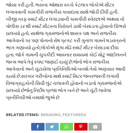
જોયા કરી હતી. ભયના ઓથારા વચ્ચે કેટલાક લોકોએ મીટર
લગાવવાની કામગીરી રાજકીય કાવાદાવા સાથે જોડી દીધી હતી.
બીજી તરફ સ્માર્ટ મીટર લગાડવાની કામગીરી સ્વેરછાએ અથવા તો
પોલીસ ડર થી સ્માર્ટ મીટરના વિરોઘને ડામી બેસાડતા હોવાનો ઊભરો
ઠાલવ્યો હતો. સાથેજ ગ્રામજનોએ શાસક પક્ષ અને રાજકીય
આગેવાનો પર પણ પોતાનો રોષ પ્રગટ કરી ગુતાલ ગામને ષડયંત્રનો
ભાગ ગણાવ્યો હતો,લોકોએ મૂંગા મોઢે સ્માર્ટ મીટર બેસાડવા દીધા
હતા. જોકે ગામની ચુપકીદી આવનાર સમયમાં કોઈ મોટું આંદોલનને
જન્મ આપે તેવું સ્પષ્ટ જણાઈ રહ્યું છે.જેનો ભોગ રાજકીય
આગેવાનો અને ચુંટાયેલા પ્રતિનિધિઓ બનશે તેવો અણસાર આવી
રહ્યો છે.સરકાર ગરીબોના માથે સ્માર્ટ મિટર જબરજસ્તી લગાવી
વિજગ્રાહકોની સિઘી લુંટ ચલાવતી હોવાનો બડાપો ગ્રામજનોએ
ઠાલવ્યો છેજેનુ નિર્દોષ પ્રજા ભોગ બને છે અને ચુંટી લાવેલા
પ્રતીનિઘીઓ તમાશો જુએ છે
RELATED ITEMS:
BREAKING
,
FEATURED4