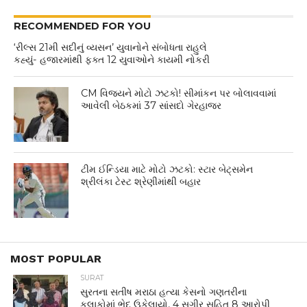
RECOMMENDED FOR YOU
‘રીલ્સ 21મી સદીનું વ્યસન’ યુવાનોને સંબોધતા રાહુલે
કહ્યું- હજારમાંથી ફક્ત 12 યુવાઓને કાયમી નોકરી
CM વિજયને મોટો ઝટકો! સીમાંકન પર બોલાવવામાં
આવેલી બેઠકમાં 37 સાંસદો ગેરહાજર
ટીમ ઈન્ડિયા માટે મોટો ઝટકો: સ્ટાર બેટ્સમેન
શ્રીલંકા ટેસ્ટ શ્રેણીમાંથી બહાર
MOST POPULAR
SURAT
સુરતના સતીષ મરાઠા હત્યા કેસનો ગણતરીના
કલાકોમાં ભેદ ઉકેલાયો, 4 સગીર સહિત 8 આરોપી