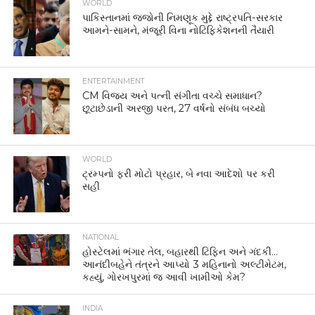
WORLD
પાકિસ્તાનમાં જજોની નિમણૂક મુદ્દે રાષ્ટ્રપતિ-સરકાર
આમને-સામને, મંજૂરી વિના નોટિફિકેશનની તૈયારી
ENTERTAINMENT
CM વિજય અને પત્ની સંગીતા વચ્ચે સમાધાન?
છૂટાછેડાની અરજી પરત, 27 વર્ષનો સંબંધ બચ્યો
WORLD
ટ્રમ્પનો ફરી મોટો પ્રહાર, બે નવા આદેશો પર કરી
સહી
NATIONAL
હોસ્ટેલમાં ભંગાર તેલ, બહારથી ટિફિન અને ગંદકી…
આનંદીબહેને તંત્રને આપ્યો 3 મહિનાનો અલ્ટીમેટમ,
કહ્યું, ગોરખપુરમાં જ આવી ખામીઓ કેમ?
INDIA