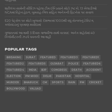
ગેરહાજર
શ્રીલંકા સામેની સીરિઝ પહેલા ટીમ ઈન્ડિયાને મોટો ઝટકો, 13 ખેલાડીઓ
NCAમાં રિહેબ હેઠળ, બુમરાહ-ગિલ સહિત અનેકની ફિટનેસ પર સવાલ
E20 પેટ્રોલ પર મોટો ખુલાસો: દેશભરમાં 1000થી વધુ સેમ્પલનું ટેસ્ટિંગ,
ક્લોરાઇડનું પ્રમાણ મર્યાદામાં
ગુજરાતમાં આગામી 3 દિવસ ગાજવીજ સાથે વરસાદ: અનેક શહેરોમાં 40
કિલોમીટરની ઝડપે પવનની આગાહી
POPULAR TAGS
BREAKING
SURAT
FEATURED
FEATURED3
FEATURED1
FEATURED2
FEATURED5
GUJARAT
POLICE
FEATURED6
FEATURED4
INDIA
BJP
CONGRESS
DEATH
ACCIDENT
ELECTION
PM MODI
DELHI
PAKISTAN
HOSPITAL
MURDER
BHARUCH
CM
SPORTS
RAIN
PM
CRICKET
BOLLYWOOD
VALSAD