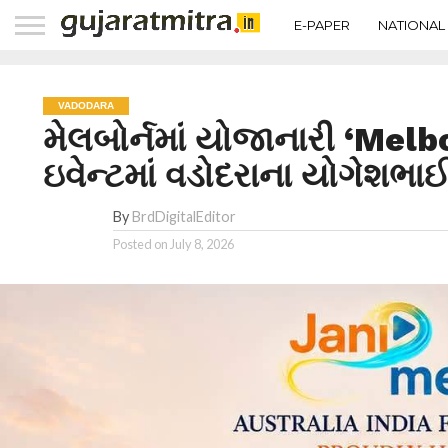
E-PAPER
NATIONAL
VADODARA
મેલબોર્નમાં યોજાનારી ‘Me
ઇવેન્ટમાં વડોદરાના યોગેશભાઈ
By
BrdDigitalEditor
Posted on
July 8, 2026