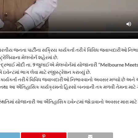
ારતીય જનતા પાર્ટીના સક્રિય કાર્યકર્તા તરીકે વિવિધ જવાબદારીઓ નિભ
ેલિયાના મેલબોર્ન શહેરમાં છે.
દ્રભાઈ મોદી તા. 9 જુલાઈએ મેલબોર્નમાં યોજાનારી “Melbourne Meet
ન્ટમાં ભાગ લેવા માટે રજીસ્ટ્રેશન કરાવ્યું છે.
ના કાર્યકર્તા તરીકે વિવિધ જવાબદારીઓ નિભાવવાનો અવસર મળ્યો છે અને
વા તથા આ ઐતિહાસિક કાર્યક્રમનો હિસ્સો બનવાની તક મળવી તેમના માટે
ી ઉપસ્થિતિમાં યોજાનારી આ ઐતિહાસિક ઇવેન્ટમાં જોડાવાનો અવસર મારા મા