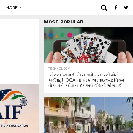
MORE
MOST POPULAR
TECHNOLOGY
ઓનલાઈન મની ગેમ્સ સામે સરકારની મોટી
કાર્યવાહી, OGAIની કડક એડવાઇઝરી; નિયમ
તોડનારને કરોડોનો દંડ અને જેલની જોગવાઈ