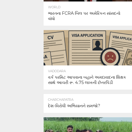
WORLD
ભારતના FCRA બિલ પર અમેરિકન સાંસદનો
વાંધો
VADODARA
વર્ક પરમિટ આપવાના બહાને અમદાવાદના શિક્ષક
સાથે આચરી રૂ. 4.75 લાખની છેતરપિંડી
CHARCHAPATRA
દેશ-વિરોધી અભિયાનને સમજો?