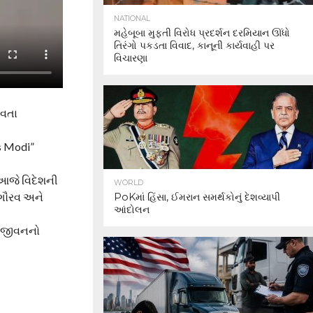
NATIONAL
મહેબૂબા મુફ્તી વિરોધ પ્રદર્શન દરમિયાન ઊંધો
તિરંગો પકડતા વિવાદ, કાનૂની કાર્યવાહી પર
વિચારણા
ાવતા
s Modi”
 આજે વિદેશની
WORLD
 ગૌરવ અને
PoKમાં હિંસા, ઈમરાન સમર્થકોનું દેશવ્યાપી
આંદોલન
ટે જીવનનો