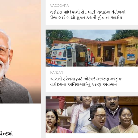
VADODARA
વડોદરા પાલિકાની ઢોર પાર્ટી વિવાદના વંટોળમાં:
પૈસા લઈ ગાયો મુક્ત કરાતી હોવાના આક્ષેપ
KARJAN
ચાલતી ટ્રેનમાં હાર્ટ એટેક! કરજણ નજીક
વડોદરાના અનિલભાઈનું કરુણ અવસાન
ન્ટમાં