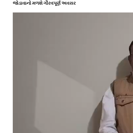
જોડાવાનો મળશે ગૌરવપૂર્ણ અવસર