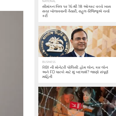
NATIONAL
સીમાંકન બિલ પર 16 થી 18 ઓગસ્ટ વચ્ચે ખાસ
સત્ર બોલાવવાની તૈયારી, રાહુલ-રિજિજુએ ચર્ચા
કરી
BUSINESS
RBI ની મોનેટરી પોલિસી: હોમ લોન, કાર લોન
અને FD ધારકો માટે શું બદલાશે? જાણો સંપૂર્ણ
માહિતી