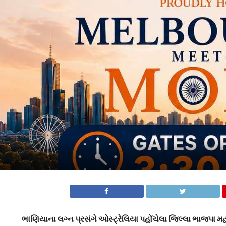
ભાણિયાના લગ્ન પ્રસંગે ઓસ્ટ્રેલિયા પહોંચેલા જિલ્લા ભાજપા મહ