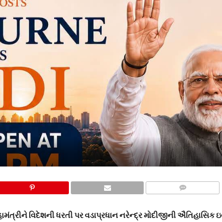
COMMENTS
ામંત્રીને વિદેશની ધરતી પર વડાપ્રધાન નરેન્દ્ર મોદીજીની ઐતિહાસિક ઇવે