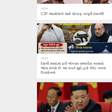
INDIA
CJP આયોજકો સામે ચોતરફ કાનૂની ઘેરાબંધી
INDIA
દેશની સંસદમાં ફરી એકવાર રાજકીય ગરમાવો
જોવા મળ્યો છે. આ વખતે મુદ્દો હતો પેલેટ ગનના
ઉપયોગનો