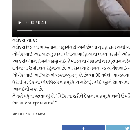
વડોદરા, તા. 8:
વડોદરા જિલ્લા ભાજપાના મહામંત્રી અને છેલ્લા ત્રણ દાયકાથી ભ
યોગેશભાઈ અધ્યારૂ હાલમાં પોતાના ભાણિયાના લગ્ન પ્રસંગે ઓસ્ટ્ર
આ દરમિયાન તેમને જાણ થઈ કે ભારતના યશસ્વી વડાપ્રધાન નરેન્
ઇવેન્ટમાં ઉપસ્થિત રહેવાના છે. આ સમાચાર મળતાં જ યોગેશભાઈએ ઇવે
યોગેશભાઈ અધ્યારૂએ જણાવ્યું હતું કે, છેલ્લા 30 વર્ષથી ભાજપ
ધરતી પર દેશના લોકપ્રિય વડાપ્રધાન નરેન્દ્ર મોદીજીને સાંભળ
આનંદની ક્ષણ છે.
તેમણે વધુમાં જણાવ્યું કે, “વિદેશમાં રહીને દેશના વડાપ્રધાનન
યાદગાર અનુભવ બનશે.”
RELATED ITEMS: