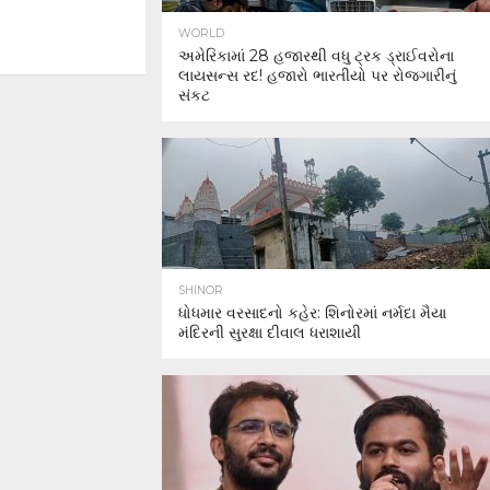
WORLD
અમેરિકામાં 28 હજારથી વધુ ટ્રક ડ્રાઈવરોના
લાયસન્સ રદ! હજારો ભારતીયો પર રોજગારીનું
સંકટ
SHINOR
ધોધમાર વરસાદનો કહેર: શિનોરમાં નર્મદા મૈયા
મંદિરની સુરક્ષા દીવાલ ધરાશાયી