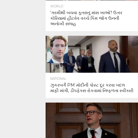
WORLD
‘ગરમીથી બચવા કૂતરાનું માંસ ખાઓ’! ઉત્તર
કોરિયામાં હીટવેવ વચ્ચે કિમ જોંગ ઉનની
અનોખી સલાહ
NATIONAL
ઝુકરબર્ગે PM મોદીની પોસ્ટ દૂર કરવા બદલ
માફી માંગી, ડીપફેક્સ રોકવામાં નિષ્ફળતા સ્વીકારી