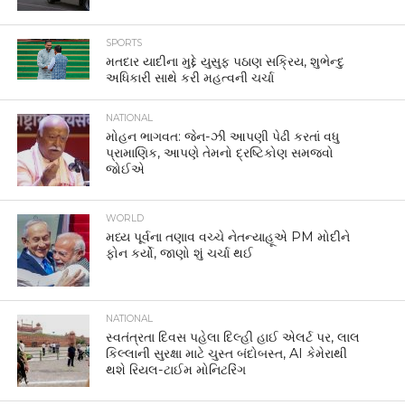
SPORTS
મતદાર યાદીના મુદ્દે યુસુફ પઠાણ સક્રિય, શુભેન્દુ
અધિકારી સાથે કરી મહત્વની ચર્ચા
NATIONAL
મોહન ભાગવત: જેન-ઝી આપણી પેઢી કરતાં વધુ
પ્રામાણિક, આપણે તેમનો દ્રષ્ટિકોણ સમજવો
જોઈએ
WORLD
મધ્ય પૂર્વના તણાવ વચ્ચે નેતન્યાહૂએ PM મોદીને
ફોન કર્યો, જાણો શું ચર્ચા થઈ
NATIONAL
સ્વતંત્રતા દિવસ પહેલા દિલ્હી હાઈ એલર્ટ પર, લાલ
કિલ્લાની સુરક્ષા માટે ચુસ્ત બંદોબસ્ત, AI કેમેરાથી
થશે રિયલ-ટાઈમ મોનિટરિંગ