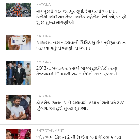
NATIONAL
નાગપુરથી લઈ જયપુર સુધી, દેશભરમાં અનામત
વિરોધી આંદોલન તેજ, અનેક શહેરોમાં રેલીઓ; જાણો
શું છે મુખ્ય માગણીઓ
NATIONAL
આધારમાં નામ બદલવાની લિમિટ શું છે? ત્રીજી વખત
બદલવા પહેલાં જાણી લો નિયમ
NATIONAL
2013ના બળાત્કાર કેસમાં બોમ્બે હાઈકોર્ટે તરુણ
તેજપાલને 10 વર્ષની સખત કેદની સજા ફટકારી
NATIONAL
કોકરોચ જનતા પાર્ટી ચલાવશે ‘ક્યા બોલતી પબ્લિક’
ઝુંબેશ, આ હશે મુખ્ય મુદ્દાઓ..
ENTERTAINMENT
‘લોકઅપ’ સિઝન 2 ની વિજેતા બની શ્રિયા કાલરા