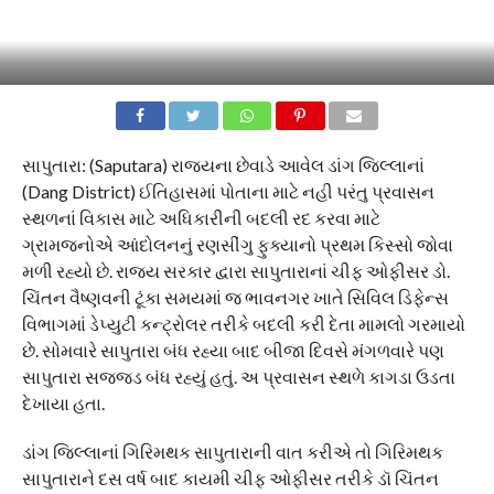
સાપુતારા: (Saputara) રાજ્યના છેવાડે આવેલ ડાંગ જિલ્લાનાં
(Dang District) ઈતિહાસમાં પોતાના માટે નહી પરંતુ પ્રવાસન
સ્થળનાં વિકાસ માટે અધિકારીની બદલી રદ કરવા માટે
ગ્રામજનોએ આંદોલનનું રણસીંગુ ફુક્યાનો પ્રથમ કિસ્સો જોવા
મળી રહ્યો છે. રાજ્ય સરકાર દ્વારા સાપુતારાનાં ચીફ ઓફીસર ડો.
ચિંતન વૈષ્ણવની ટૂંકા સમયમાં જ ભાવનગર ખાતે સિવિલ ડિફેન્સ
વિભાગમાં ડેપ્યુટી કન્ટ્રોલર તરીકે બદલી કરી દેતા મામલો ગરમાયો
છે. સોમવારે સાપુતારા બંધ રહ્યા બાદ બીજા દિવસે મંગળવારે પણ
સાપુતારા સજ્જડ બંધ રહ્યું હતું. અ પ્રવાસન સ્થળે કાગડા ઉડતા
દેખાયા હતા.
ડાંગ જિલ્લાનાં ગિરિમથક સાપુતારાની વાત કરીએ તો ગિરિમથક
સાપુતારાને દસ વર્ષ બાદ કાયમી ચીફ ઓફીસર તરીકે ડૉ ચિંતન