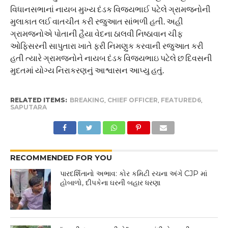
વિધાનસભાનાં નાયબ મુખ્ય દંડક વિજયભાઈ પટેલે ગ્રામજનોની
મુલાકાત લઈ વાતચીત કરી રજુઆત સાંભળી હતી. અહી
ગ્રામજનોએ પોતાની હૈયા વેદના ઠાલવી નિષ્ઠાવાન ચીફ
ઓફિસરની સાપુતારા ખાતે ફરી નિમણુક કરવાની રજુઆત કરી
હતી ત્યારે ગ્રામજનોને નાયબ દંડક વિજયભાઇ પટેલે છ દિવસની
મુદતમાં યોગ્ય નિરાકરણનું આશ્વાસન આપ્યુ હતું.
RELATED ITEMS:
BREAKING
,
CHIEF OFFICER
,
FEATURED6
,
SAPUTARA
RECOMMENDED FOR YOU
પારદર્શિતાનો અભાવ: કોર કમિટી રચના અંગે CJP માં
હોબાળો, દીપકેના ઘરની બહાર ધરણા