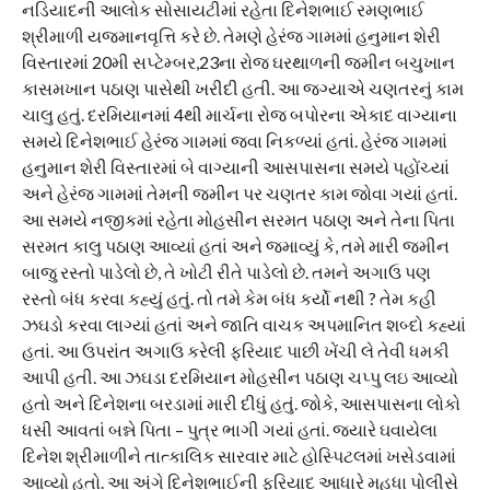
નડિયાદની આલોક સોસાયટીમાં રહેતા દિનેશભાઈ રમણભાઈ
શ્રીમાળી યજમાનવૃત્તિ કરે છે. તેમણે હેરંજ ગામમાં હનુમાન શેરી
વિસ્તારમાં 20મી સપ્ટેમ્બર,23ના રોજ ઘરથાળની જમીન બચુખાન
કાસમખાન પઠાણ પાસેથી ખરીદી હતી. આ જગ્યાએ ચણતરનું કામ
ચાલુ હતું. દરમિયાનમાં 4થી માર્ચના રોજ બપોરના એકાદ વાગ્યાના
સમયે દિનેશભાઈ હેરંજ ગામમાં જવા નિકળ્યાં હતાં. હેરંજ ગામમાં
હનુમાન શેરી વિસ્તારમાં બે વાગ્યાની આસપાસના સમયે પહોંચ્યાં
અને હેરંજ ગામમાં તેમની જમીન પર ચણતર કામ જોવા ગયાં હતાં.
આ સમયે નજીકમાં રહેતા મોહસીન સરમત પઠાણ અને તેના પિતા
સરમત કાલુ પઠાણ આવ્યાં હતાં અને જમાવ્યું કે, તમે મારી જમીન
બાજુ રસ્તો પાડેલો છે, તે ખોટી રીતે પાડેલો છે. તમને અગાઉ પણ
રસ્તો બંધ કરવા કહ્યું હતું. તો તમે કેમ બંધ કર્યો નથી ? તેમ કહી
ઝઘડો કરવા લાગ્યાં હતાં અને જાતિ વાચક અપમાનિત શબ્દો કહ્યાં
હતાં. આ ઉપરાંત અગાઉ કરેલી ફરિયાદ પાછી ખેંચી લે તેવી ધમકી
આપી હતી. આ ઝઘડા દરમિયાન મોહસીન પઠાણ ચપ્પુ લઇ આવ્યો
હતો અને દિનેશના બરડામાં મારી દીધું હતું. જોકે, આસપાસના લોકો
ધસી આવતાં બન્ને પિતા – પુત્ર ભાગી ગયાં હતાં. જ્યારે ઘવાયેલા
દિનેશ શ્રીમાળીને તાત્કાલિક સારવાર માટે હોસ્પિટલમાં ખસેડવામાં
આવ્યો હતો. આ અંગે દિનેશભાઈની ફરિયાદ આધારે મહુધા પોલીસે