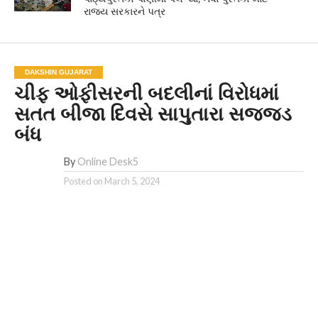
રાજ્ય સરકારને પત્ર
DAKSHIN GUJARAT
ચીફ ઓફીસરની બદલીનાં વિરોધમાં
સતત બીજા દિવસે સાપુતારા સજ્જડ
બંધ
By
Online Desk5
Posted on
March 5, 2024