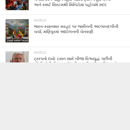
અને સ્માર્ટ સિસ્ટમથી મિનિટોમાં પહોંચશે મદદ
WORLD
ભારત-મ્યાનમાર સરહદ પર જમીનની અદલાબદલીની
ચર્ચા, મણિપુરમાં આંદોલનની ચેતવણી
WORLD
ટ્રમ્પનો દાવો: ઇરાન સામે બીજા વિશ્વયુદ્ધ પછીની
સૌથી મોટી સૈન્ય કાર્યવાહી થવાની હતી, અંતિમ ક્ષણે
નિર્ણય બદલાયો
GUJARAT
સુરેન્દ્રનગરમાં 100 કરોડથી વધુનું ગેરકાયદે શેર
બજાર ડીલિંગ નેટવર્ક ઝડપાયું: જેતપુર પોલીસને
સોંપાઈ તપાસ
WORLD
AIનો વધતો પ્રભાવ, Visaએ વિશ્વભરમાં 2,600
કર્મચારીઓને છૂટા કર્યા, ભારત પણ પ્રભાવિત