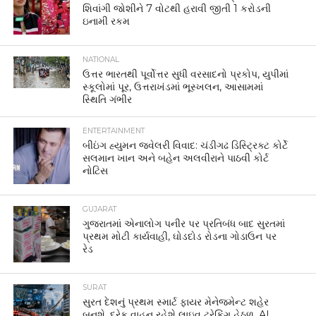
શિવાંગી જોશીને 7 વોટથી હરાવી જીતી 1 કરોડની
ઇનામી રકમ
NATIONAL
ઉત્તર ભારતથી પૂર્વોત્તર સુધી વરસાદનો પ્રકોપ, યુપીમાં
સ્કૂલોમાં પૂર, ઉત્તરાખંડમાં ભૂસ્ખલન, આસામમાં
સ્થિતિ ગંભીર
ENTERTAINMENT
બીઇંગ હ્યુમન જ્વેલરી વિવાદ: ચંડીગઢ ડિસ્ટ્રિક્ટ કોર્ટે
સલમાન ખાન અને બહેન અલવીરાને પાઠવી કોર્ટ
નોટિસ
GUJARAT
ગુજરાતમાં એનાલોગ પનીર પર પ્રતિબંધ બાદ સુરતમાં
પ્રથમ મોટી કાર્યવાહી, ઘોડદોડ રોડના ગોડાઉન પર
રેડ
SURAT
સુરત દેશનું પ્રથમ સ્માર્ટ ફાયર મેનેજમેન્ટ શહેર
બનશે, દરેક વાહન રહેશે લાઇવ ટ્રેકિંગ હેઠળ, AI