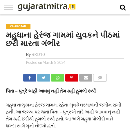
E-
PAPER
NATIONAL
WORLD
BUSINESS
SPORTS
GUJARAT
OPINION
MORE
CHAROTAR
મહુધાના હેરંજ ગામમાં યુવકને પીઠમાં
છરી મારતા ગંભીર
By
BRD10
Posted on
March 5, 2024
COMMENTS
પિતા – પુત્રે અહીં આવવુ નહીં તેમ કહી હુમલો કર્યો
મહુધા તાલુકાના હેરંજ ગામમાં રહેતા યુવકે ઘરથાળની જમીન રાખી
હતી. આ જગ્યા પર જતાં પિતા – પુત્રએ તારે અહીં આવવાનું નહીં
તેમ કહી છરીથી હુમલો કર્યો હતો. આ અંગે મહુધા પોલીસે બન્ને
શખ્સ સામે ગુનો નોંધ્યો હતો.