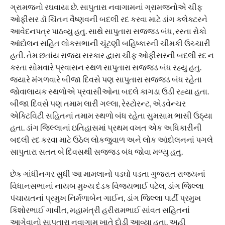
ગ્રામજનો રઘવાયા છે. સાપુતારા નવાગામનાં ગ્રામજનોએ ચીફ
ઓફીસર ડૉ ચિંતન વૈષ્ણવની બદલી રદ કરવા માટે ડાંગ કલેક્ટરને
આવેદનપત્ર પાઠવ્યુ હતુ. સાથે સાપુતારા સજ્જડ બંધ, રસ્તા રોકો
આંદોલન સહિત લોકસભાની ચૂંટણી બહિષ્કારની ચીમકી ઉચ્ચારી
હતી. તેમ છતાંય રાજ્ય સરકાર દ્વારા ચીફ ઓફીસરની બદલી રદ ન
કરતા સોમવારે પ્રવાસન સ્થળ સાપુતારા સજ્જડ બંધ રહ્યુ હતુ.
જ્યારે મંગળવારે બીજા દિવસે પણ સાપુતારા સજ્જડ બંધ રહેતા
જોવાલાયક સ્થળોએ પ્રવાસીઓના બદલે કાગડા ઉડી રહ્યા હતા.
બીજા દિવસે પણ તમામ લારી ગલ્લા, રેસ્ટોરન્ટ, એડવેન્ચર
એક્ટિવિટી સહિતનાં તમામ સ્થળો બંધ રહેતા સુમસામ ભાસી ઉઠ્યા
હતા. ડાંગ જિલ્લાનાં ઇતિહાસમાં પ્રથમ વખત એક અધિકારીની
બદલી રદ કરવા માટે ઉઠેલ લોકજુવાળ અને લોક આંદોલનનાં પગલે
સાપુતારા સતત બે દિવસથી સજ્જડ બંધ જોવા મળ્યુ હતુ.
છેક ગાંધીનગર સુધી આ મામલાનો પડઘો પડતા ગુજરાત રાજ્યનાં
વિધાનસભાનાં નાયબ મુખ્ય દંડક વિજયભાઈ પટેલ, ડાંગ જિલ્લા
પંચાયતનાં પ્રમુખ નિર્મળાબેન ગાઈન, ડાંગ જિલ્લા પાર્ટી પ્રમુખ
કિશોરભાઈ ગાવીત, મહામંત્રી હરીરામભાઈ સાંવત સહિતનાં
આગેવાનો સાપુતારા નવાગામ ખાતે દોડી આવ્યા હતા. અહી