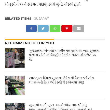
મોહસીન અને સરમત પઠાણ સામે ગુનો નોંધ્યો હતો.
RELATED ITEMS:
GUJARAT
RECOMMENDED FOR YOU
ગુજરાતમાં એનાલોગ પનીર પર પ્રતિબંધ બાદ સુરતમાં
પ્રથમ મોટી કાર્યવાહી, ઘોડદોડ રોડના ગોડાઉન પર
રેડ
સ્વતંત્રતા દિવસે સુરતના તિરંગાની દેશભરમાં માંગ,
લાખો-કરોડોના ઓર્ડરથી ઉદ્યોગમાં તેજી
સુરતમાં ખાડી પૂરના કારણે એક લાખથી વધુ
પાઠ્યપુસ્તકો પાણીમાં પલળ્યાં, નવા પુસ્તકો માટે