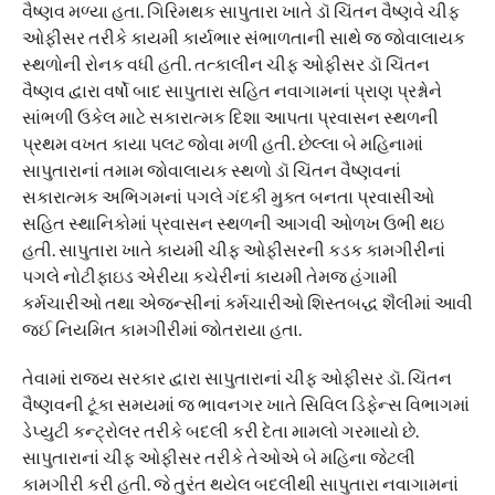
વૈષ્ણવ મળ્યા હતા. ગિરિમથક સાપુતારા ખાતે ડૉ ચિંતન વૈષ્ણવે ચીફ
ઓફીસર તરીકે કાયમી કાર્યભાર સંભાળતાની સાથે જ જોવાલાયક
સ્થળોની રોનક વધી હતી. તત્કાલીન ચીફ ઓફીસર ડૉ ચિંતન
વૈષ્ણવ દ્વારા વર્ષો બાદ સાપુતારા સહિત નવાગામનાં પ્રાણ પ્રશ્નોને
સાંભળી ઉકેલ માટે સકારાત્મક દિશા આપતા પ્રવાસન સ્થળની
પ્રથમ વખત કાયા પલટ જોવા મળી હતી. છેલ્લા બે મહિનામાં
સાપુતારાનાં તમામ જોવાલાયક સ્થળો ડૉ ચિંતન વૈષ્ણવનાં
સકારાત્મક અભિગમનાં પગલે ગંદકી મુક્ત બનતા પ્રવાસીઓ
સહિત સ્થાનિકોમાં પ્રવાસન સ્થળની આગવી ઓળખ ઉભી થઇ
હતી. સાપુતારા ખાતે કાયમી ચીફ ઓફીસરની કડક કામગીરીનાં
પગલે નોટીફાઇડ એરીયા કચેરીનાં કાયમી તેમજ હંગામી
કર્મચારીઓ તથા એજન્સીનાં કર્મચારીઓ શિસ્તબદ્ધ શૈલીમાં આવી
જઈ નિયમિત કામગીરીમાં જોતરાયા હતા.
તેવામાં રાજ્ય સરકાર દ્વારા સાપુતારાનાં ચીફ ઓફીસર ડૉ. ચિંતન
વૈષ્ણવની ટૂંકા સમયમાં જ ભાવનગર ખાતે સિવિલ ડિફેન્સ વિભાગમાં
ડેપ્યુટી કન્ટ્રોલર તરીકે બદલી કરી દેતા મામલો ગરમાયો છે.
સાપુતારાનાં ચીફ ઓફીસર તરીકે તેઓએ બે મહિના જેટલી
કામગીરી કરી હતી. જે તુરંત થયેલ બદલીથી સાપુતારા નવાગામનાં