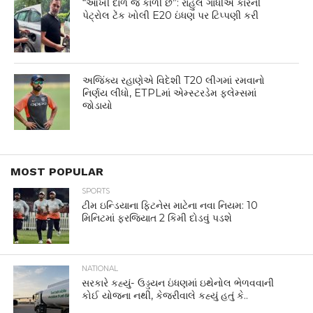
“આખી દાળ જ કાળી છે”: રાહુલ ગાંધીએ કારની
પેટ્રોલ ટેંક ખોલી E20 ઇંધણ પર ટિપ્પણી કરી
અજિંક્ય રહાણેએ વિદેશી T20 લીગમાં રમવાનો
નિર્ણય લીધો, ETPLમાં એમ્સ્ટરડેમ ફ્લેમ્સમાં
જોડાયો
MOST POPULAR
SPORTS
ટીમ ઇન્ડિયાના ફિટનેસ માટેના નવા નિયમ: 10
મિનિટમાં ફરજિયાત 2 કિમી દોડવું પડશે
NATIONAL
સરકારે કહ્યું- ઉડ્ડયન ઇંધણમાં ઇથેનોલ ભેળવવાની
કોઈ યોજના નથી, કેજરીવાલે કહ્યું હતું કે..