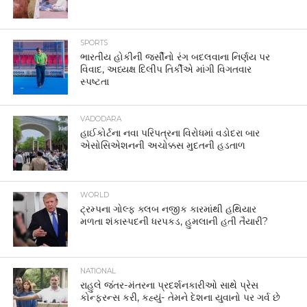
SPORTS
ભારતીય હોકીની જર્સીનો રંગ બદલવાના નિર્ણય પર
વિવાદ, અધ્યક્ષ દિલીપ તિર્કીએ માંગી વિગતવાર
સ્પષ્ટતા
VADODARA
હાઈકોર્ટના નવા પરિપત્રના વિરોધમાં વડોદરા બાર
એસોસિએશનની અચોક્કસ મુદતની હડતાળ
WORLD
ટ્રમ્પના ગોલ્ફ ક્લબ નજીક કારમાંથી હથિયાર
મળતા શંકાસ્પદની ધરપકડ, હુમલાની હતી તૈયારી?
NATIONAL
રાહુલે જંતર-મંતરના પ્રદર્શનકારીઓ સાથે પ્રેસ
કોન્ફરન્સ કરી, કહ્યું- તેમને દેશના યુવાનો પર ગર્વ છે