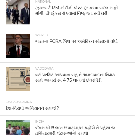
NATIONAL
ઝુકરબર્ગે PM મોદીની પોસ્ટ દૂર કરવા બદલ માફી
માંગી, ડીપફેક્સ રોકવામાં નિષ્ફળતા સ્વીકારી
WORLD
ભારતના FCRA બિલ પર અમેરિકન સાંસદનો વાંધો
VADODARA
વર્ક પરમિટ આપવાના બહાને અમદાવાદના શિક્ષક
સાથે આચરી રૂ. 4.75 લાખની છેતરપિંડી
CHARCHAPATRA
દેશ-વિરોધી અભિયાનને સમજો?
INDIA
બેંકમાંથી ₹6 લાખ ઉપાડ્યા,ઘર પહોંચે તે પહેલાં જ
હથિયારધારી લૂંટારૂઓનો હુમલો