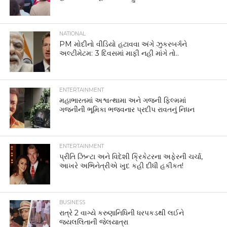
NATIONAL
PM મોદીનો વીડિયો હટાવવા અંગે ઝુકરબર્ગને
અલ્ટીમેટમ: 3 દિવસમાં માફી નહીં માંગે તો..
ENTERTAINMENT
મહાભારતમાં અશ્વત્થામા અને ગજની ફિલ્મમાં
ગજનીની ભૂમિકા ભજવનાર પ્રદીપ રાવતનું નિધન
ENTERTAINMENT
પ્રીતિ ઝિન્ટા અને વિદેશી ક્રિકેટરના અફેરની ચર્ચા,
આખરે અભિનેત્રીએ ખુદ કહી દીધી હકીકત!
BUSINESS
રાત્રે 2 વાગ્યે કરુણાનિધિની ધરપકડથી લઈને
જયલલિતાની જેલયાત્રા