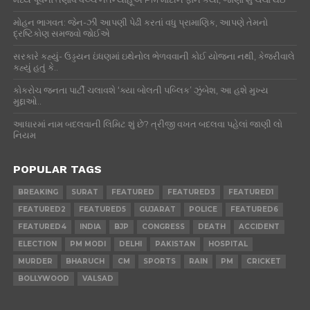
મોહન ભાગવત: જેન-ઝી આપણી પેઢી કરતાં વધુ પ્રામાણિક, આપણે તેમનો
દ્રષ્ટિકોણ સમજવો જોઈએ
સરકારે કહ્યું- ઉડ્ડયન ઇંધણમાં ઇથેનોલ ભેળવવાની કોઈ યોજના નથી, કેજરીવાલે
કહ્યું હતું કે..
કોકરોચ જનતા પાર્ટી ચલાવશે ‘ક્યા બોલતી પબ્લિક’ ઝુંબેશ, આ હશે મુખ્ય
મુદ્દાઓ..
આધારમાં નામ બદલવાની લિમિટ શું છે? ત્રીજી વખત બદલવા પહેલાં જાણી લો
નિયમ
POPULAR TAGS
BREAKING
SURAT
FEATURED
FEATURED3
FEATURED1
FEATURED2
FEATURED5
GUJARAT
POLICE
FEATURED6
FEATURED4
INDIA
BJP
CONGRESS
DEATH
ACCIDENT
ELECTION
PM MODI
DELHI
PAKISTAN
HOSPITAL
MURDER
BHARUCH
CM
SPORTS
RAIN
PM
CRICKET
BOLLYWOOD
VALSAD