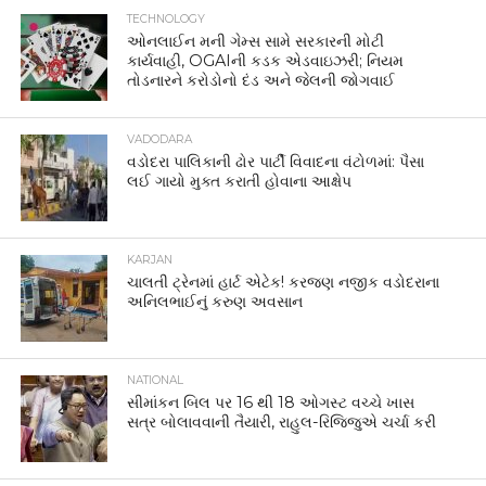
TECHNOLOGY
ઓનલાઈન મની ગેમ્સ સામે સરકારની મોટી
કાર્યવાહી, OGAIની કડક એડવાઇઝરી; નિયમ
તોડનારને કરોડોનો દંડ અને જેલની જોગવાઈ
VADODARA
વડોદરા પાલિકાની ઢોર પાર્ટી વિવાદના વંટોળમાં: પૈસા
લઈ ગાયો મુક્ત કરાતી હોવાના આક્ષેપ
KARJAN
ચાલતી ટ્રેનમાં હાર્ટ એટેક! કરજણ નજીક વડોદરાના
અનિલભાઈનું કરુણ અવસાન
NATIONAL
સીમાંકન બિલ પર 16 થી 18 ઓગસ્ટ વચ્ચે ખાસ
સત્ર બોલાવવાની તૈયારી, રાહુલ-રિજિજુએ ચર્ચા કરી