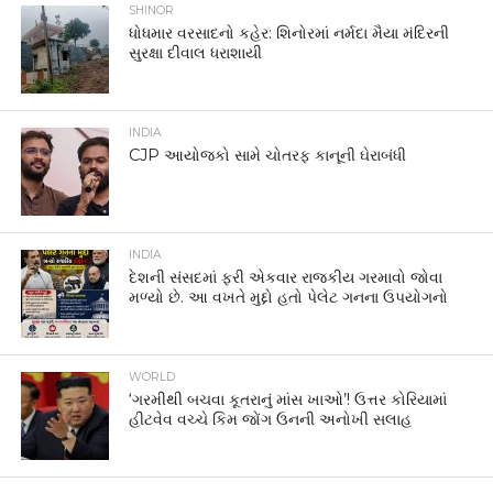
SHINOR
ધોધમાર વરસાદનો કહેર: શિનોરમાં નર્મદા મૈયા મંદિરની
સુરક્ષા દીવાલ ધરાશાયી
INDIA
CJP આયોજકો સામે ચોતરફ કાનૂની ઘેરાબંધી
INDIA
દેશની સંસદમાં ફરી એકવાર રાજકીય ગરમાવો જોવા
મળ્યો છે. આ વખતે મુદ્દો હતો પેલેટ ગનના ઉપયોગનો
WORLD
‘ગરમીથી બચવા કૂતરાનું માંસ ખાઓ’! ઉત્તર કોરિયામાં
હીટવેવ વચ્ચે કિમ જોંગ ઉનની અનોખી સલાહ