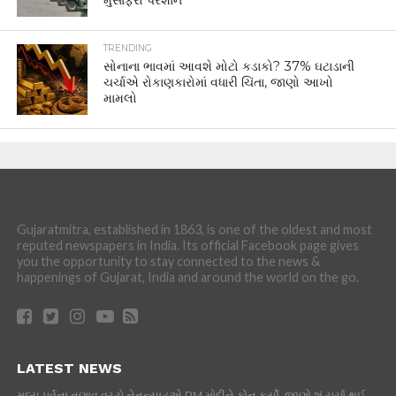
મુસાફરો પરેશાન
TRENDING
સોનાના ભાવમાં આવશે મોટો કડાકો? 37% ઘટાડાની
ચર્ચાએ રોકાણકારોમાં વધારી ચિંતા, જાણો આખો
મામલો
Gujaratmitra, established in 1863, is one of the oldest and most
reputed newspapers in India. Its official Facebook page gives
you the opportunity to stay connected to the news &
happenings of Gujarat, India and around the world on the go.
LATEST NEWS
મધ્ય પૂર્વના તણાવ વચ્ચે નેતન્યાહૂએ PM મોદીને ફોન કર્યો, જાણો શું ચર્ચા થઈ