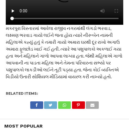
મકરપુરા વિસ્તારમાં આવેલા રાજીવ નગરમાંથી લંગડો ભરવાડ,
લક્ષ્મણ ભરવાડ ગાયો લઈને જતા હોય ત્યારે નીરૂબેન નામની
મહિલાએ કહ્યું હતું કે તમારી ગાયો અમારા ઘરથી દૂર રાખો અગાઉ
અમારા ફૂલછોડ ખાઈ ગઈ હતી. ત્યારે આ પશુપાલકો અકળાઈ ગયા
હતા અને મહિલાને ગાળો આપવા લાગ્યા હતા. જેથી મહિલાએ ગાળો
આપવાની ના પાડતા મહિલા અને તેમના પરિવારના સભ્યો પર
પશુપાલકો લાકડીઓ લઈને તૂટી પડ્યા હતા. જેના કોઈ વ્યક્તિએ
વિડીયો ઉતારી સોશિયલ મીડિયામાં વાયરલ કરી નાખ્યો હતો.
RELATED ITEMS:
MOST POPULAR