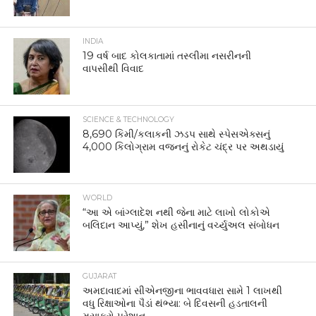
INDIA
19 વર્ષ બાદ કોલકાતામાં તસ્લીમા નસરીનની
વાપસીથી વિવાદ
SCIENCE & TECHNOLOGY
8,690 કિમી/કલાકની ઝડપ સાથે સ્પેસએક્સનું
4,000 કિલોગ્રામ વજનનું રોકેટ ચંદ્ર પર અથડાયું
WORLD
“આ એ બાંગ્લાદેશ નથી જેના માટે લાખો લોકોએ
બલિદાન આપ્યું,” શેખ હસીનાનું વર્ચ્યુઅલ સંબોધન
GUJARAT
અમદાવાદમાં સીએનજીના ભાવવધારા સામે 1 લાખથી
વધુ રિક્ષાઓના પૈડાં થંભ્યા: બે દિવસની હડતાલની