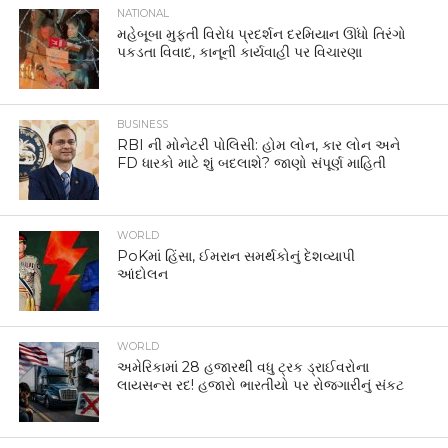
NATIONAL
મહેબૂબા મુફ્તી વિરોધ પ્રદર્શન દરમિયાન ઊંધો તિરંગો
પકડતા વિવાદ, કાનૂની કાર્યવાહી પર વિચારણા
BUSINESS
RBI ની મોનેટરી પોલિસી: હોમ લોન, કાર લોન અને
FD ધારકો માટે શું બદલાશે? જાણો સંપૂર્ણ માહિતી
WORLD
PoKમાં હિંસા, ઈમરાન સમર્થકોનું દેશવ્યાપી
આંદોલન
WORLD
અમેરિકામાં 28 હજારથી વધુ ટ્રક ડ્રાઈવરોના
લાયસન્સ રદ! હજારો ભારતીયો પર રોજગારીનું સંકટ