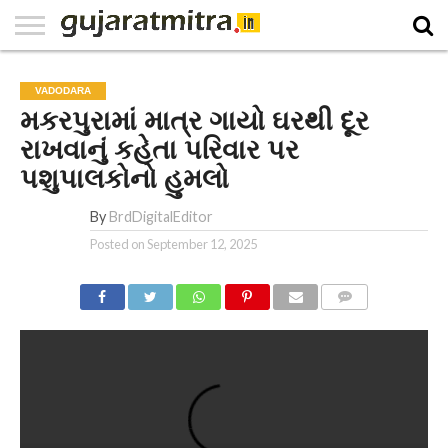
E-
PAPER
NATIONAL
WORLD
BUSINESS
SPORTS
GUJARAT
OPINION
MORE
VADODARA
મકરપુરામાં માત્ર ગાયો ઘરથી દૂર
રાખવાનું કહેતા પરિવાર પર
પશુપાલકોનો હુમલો
By
BrdDigitalEditor
Posted on
September 12, 2025
COMMENTS