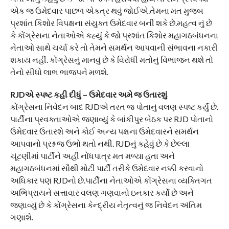
એક જ ઉમેદવાર પાછળ એકત્ર થવું જોઈએ.તેમના મત મુજબ
પ્રશાંત કિશોર વિપક્ષના સંયુક્ત ઉમેદવાર બની શકે છે.મહત્વ નું છે
કે કોંગ્રેસના નેતાઓએ કહ્યું કે જો પ્રશાંત કિશોર મહાગઠબંધનના
નેતાઓ સાથે ચર્ચા કરે તો તેમને સમર્થન આપવાની સંભાવના નકારી
શકાય નહીં. કોંગ્રેસનું માનવું છે કે વિરોધી મતોનું વિભાજન થશે તો
તેનો સીધો લાભ ભાજપને મળશે.
RJDએ સ્પષ્ટ કહી દીધું – ઉમેદવાર અમે જ ઉતારશું
કોંગ્રેસના નિવેદન બાદ RJDએ તરત જ પોતાનું વલણ સ્પષ્ટ કર્યું છે.
પાર્ટીના પ્રવક્તાઓએ જણાવ્યું કે બાંકીપુર બેઠક પર RJD પોતાનો
ઉમેદવાર ઉતારશે અને કોઈ અન્ય પક્ષના ઉમેદવારને સમર્થન
આપવાનો પ્રશ્ન જ ઉભો થતો નથી. RJDનું કહેવું છે કે છેલ્લા
ચૂંટણીમાં પાર્ટીને અહીં નોંધપાત્ર મત મળ્યા હતા અને
મહાગઠબંધનમાં સૌથી મોટી પાર્ટી તરીકે ઉમેદવાર નક્કી કરવાનો
અધિકાર પણ RJDનો છે.પાર્ટીના નેતાઓએ કોંગ્રેસના વ્યક્તિગત
અભિપ્રાયને સત્તાવાર વલણ ગણવાનો ઇનકાર કર્યો છે અને
જણાવ્યું છે કે કોંગ્રેસના કેન્દ્રીય નેતૃત્વનું જ નિવેદન અંતિમ
ગણાશે.