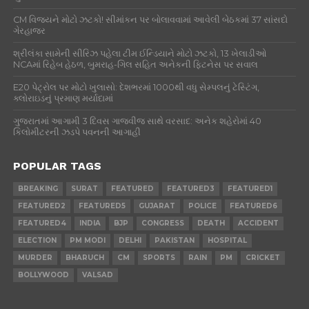
CM વિજયને મોટો ઝટકો! સીમાંકન પર બોલાવવામાં આવેલી બેઠકમાં 37 સાંસદો
ગેરહાજર
શ્રીલંકા સામેની સીરિઝ પહેલા ટીમ ઈન્ડિયાને મોટો ઝટકો, 13 ખેલાડીઓ
NCAમાં રિહેબ હેઠળ, બુમરાહ-ગિલ સહિત અનેકની ફિટનેસ પર સવાલ
E20 પેટ્રોલ પર મોટો ખુલાસો: દેશભરમાં 1000થી વધુ સેમ્પલનું ટેસ્ટિંગ,
ક્લોરાઇડનું પ્રમાણ મર્યાદામાં
ગુજરાતમાં આગામી 3 દિવસ ગાજવીજ સાથે વરસાદ: અનેક શહેરોમાં 40
કિલોમીટરની ઝડપે પવનની આગાહી
POPULAR TAGS
BREAKING
SURAT
FEATURED
FEATURED3
FEATURED1
FEATURED2
FEATURED5
GUJARAT
POLICE
FEATURED6
FEATURED4
INDIA
BJP
CONGRESS
DEATH
ACCIDENT
ELECTION
PM MODI
DELHI
PAKISTAN
HOSPITAL
MURDER
BHARUCH
CM
SPORTS
RAIN
PM
CRICKET
BOLLYWOOD
VALSAD