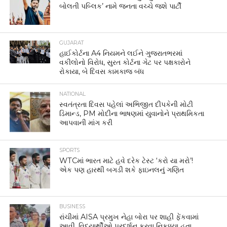
બોલતી પબ્લિક’ નામે જનતા વચ્ચે જશે પાર્ટી
GUJARAT
હાઈકોર્ટના A4 નિયમને લઈને ગુજરાતભરમાં
વકીલોનો વિરોધ, સુરત કોર્ટના ગેટ પર પક્ષકારોને
રોકાયા, બે દિવસ કામકાજ બંધ
NATIONAL
સ્વતંત્રતા દિવસ પહેલાં અભિજીત દીપકેની મોટી
ડિમાન્ડ, PM મોદીના ભાષણમાં યુવાનોને પ્રાથમિકતા
આપવાની માંગ કરી
SPORTS
WTCમાં ભારત માટે હવે દરેક ટેસ્ટ ‘કરો યા મરો’!
એક પણ હારથી બગડી શકે ફાઇનલનું ગણિત
BUSINESS
રાંચીમાં AISA પ્રમુખ નેહા બોરા પર શાહી ફેંકવામાં
આવી, વિદ્યાર્થીઓ પ્રદર્શન કરવા નિકળ્યા હતા