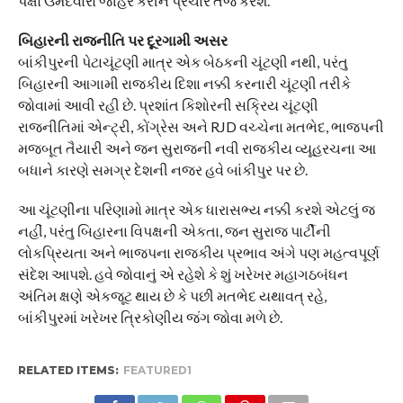
પક્ષો ઉમેદવારો જાહેર કરીને પ્રચાર તેજ કરશે.
બિહારની રાજનીતિ પર દૂરગામી અસર
બાંકીપુરની પેટાચૂંટણી માત્ર એક બેઠકની ચૂંટણી નથી, પરંતુ
બિહારની આગામી રાજકીય દિશા નક્કી કરનારી ચૂંટણી તરીકે
જોવામાં આવી રહી છે. પ્રશાંત કિશોરની સક્રિય ચૂંટણી
રાજનીતિમાં એન્ટ્રી, કોંગ્રેસ અને RJD વચ્ચેના મતભેદ, ભાજપની
મજબૂત તૈયારી અને જન સુરાજની નવી રાજકીય વ્યૂહરચના આ
બધાને કારણે સમગ્ર દેશની નજર હવે બાંકીપુર પર છે.
આ ચૂંટણીના પરિણામો માત્ર એક ધારાસભ્ય નક્કી કરશે એટલું જ
નહીં, પરંતુ બિહારના વિપક્ષની એકતા, જન સુરાજ પાર્ટીની
લોકપ્રિયતા અને ભાજપના રાજકીય પ્રભાવ અંગે પણ મહત્વપૂર્ણ
સંદેશ આપશે. હવે જોવાનું એ રહેશે કે શું ખરેખર મહાગઠબંધન
અંતિમ ક્ષણે એકજૂટ થાય છે કે પછી મતભેદ યથાવત્ રહે,
બાંકીપુરમાં ખરેખર ત્રિકોણીય જંગ જોવા મળે છે.
RELATED ITEMS:
FEATURED1