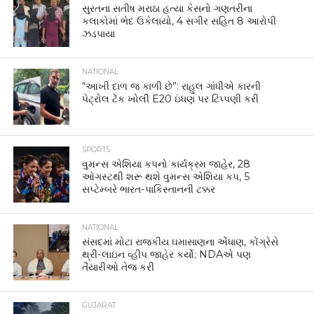
સુરતના સતીષ મરાઠા હત્યા કેસનો ગણતરીના
કલાકોમાં ભેદ ઉકેલાયો, 4 સગીર સહિત 8 આરોપી
ઝડપાયા
NATIONAL
“આખી દાળ જ કાળી છે”: રાહુલ ગાંધીએ કારની
પેટ્રોલ ટેંક ખોલી E20 ઇંધણ પર ટિપ્પણી કરી
SPORTS
વુમન્સ એશિયા કપનો કાર્યક્રમ જાહેર, 28
ઓગસ્ટથી શરૂ થશે વુમન્સ એશિયા કપ, 5
સપ્ટેમ્બરે ભારત-પાકિસ્તાનની ટક્કર
NATIONAL
સંસદમાં મોટા રાજકીય ઘમાસાણના એંધાણ, કોંગ્રેસે
થ્રી-લાઇન વ્હીપ જાહેર કર્યો; NDAએ પણ
તૈયારીઓ તેજ કરી
GUJARAT