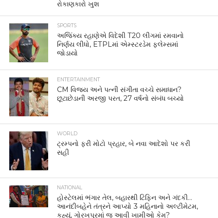
રોકાણકારો ખુશ
SPORTS
અજિંક્ય રહાણેએ વિદેશી T20 લીગમાં રમવાનો
નિર્ણય લીધો, ETPLમાં એમ્સ્ટરડેમ ફ્લેમ્સમાં
જોડાયો
ENTERTAINMENT
CM વિજય અને પત્ની સંગીતા વચ્ચે સમાધાન?
છૂટાછેડાની અરજી પરત, 27 વર્ષનો સંબંધ બચ્યો
WORLD
ટ્રમ્પનો ફરી મોટો પ્રહાર, બે નવા આદેશો પર કરી
સહી
NATIONAL
હોસ્ટેલમાં ભંગાર તેલ, બહારથી ટિફિન અને ગંદકી…
આનંદીબહેને તંત્રને આપ્યો 3 મહિનાનો અલ્ટીમેટમ,
કહ્યું, ગોરખપુરમાં જ આવી ખામીઓ કેમ?