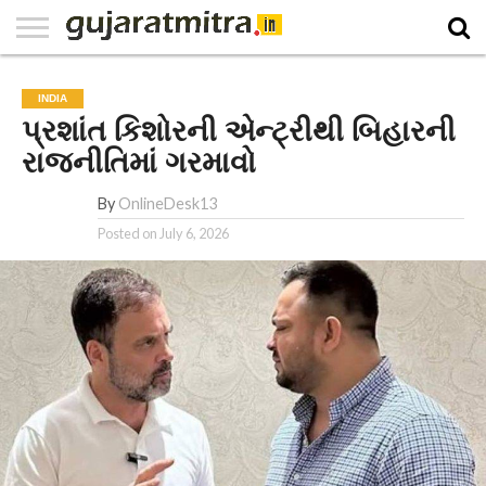
E-
PAPER
NATIONAL
WORLD
BUSINESS
SPORTS
GUJARAT
OPINION
MORE
INDIA
પ્રશાંત કિશોરની એન્ટ્રીથી બિહારની
રાજનીતિમાં ગરમાવો
By
OnlineDesk13
Posted on
July 6, 2026