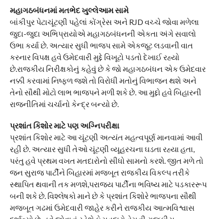
મહાગઠબંધનમાં મતભેદ ખુલ્લેઆમ સામે
બાંકીપુર પેટાચૂંટણી પહેલાં કોંગ્રેસ અને RJD વચ્ચે જોવા મળેલા
જુદા-જુદા અભિપ્રાયોએ મહાગઠબંધનની એકતા અંગે સવાલો
ઉભા કર્યા છે. અત્યાર સુધી ભાજપ સામે એકજૂટ લડવાની વાત
કરનાર વિપક્ષ હવે ઉમેદવારી મુદ્દે વિખૂટો પડતો દેખાઈ રહ્યો
છે.રાજકીય નિરીક્ષકોનું કહેવું છે કે જો મહાગઠબંધન એક ઉમેદવાર
નક્કી કરવામાં નિષ્ફળ જશે તો વિરોધી મતોનું વિભાજન થશે અને
તેનો સૌથી મોટો લાભ ભાજપને મળી શકે છે. આ મુદ્દો હવે બિહારની
રાજનીતિમાં ચર્ચાનો કેન્દ્ર બન્યો છે.
પ્રશાંત કિશોર માટે પણ અગ્નિપરીક્ષા
પ્રશાંત કિશોર માટે આ ચૂંટણી અત્યંત મહત્વપૂર્ણ માનવામાં આવી
રહી છે. અત્યાર સુધી તેઓ ચૂંટણી વ્યૂહરચના ઘડતા રહ્યા હતા,
પરંતુ હવે પ્રથમ વખત મતદારોનો સીધો સામનો કરશે. જીત મળે તો
જન સુરાજ પાર્ટીને બિહારમાં મજબૂત રાજકીય વિકલ્પ તરીકે
સ્થાપિત થવાની તક મળશે,પરાજય પાર્ટીના ભવિષ્ય માટે પડકારરૂપ
બની શકે છે. વિશ્લેષકો માને છે કે પ્રશાંત કિશોરે ભાજપના સૌથી
મજબૂત ગઢમાં ઉમેદવારી જાહેર કરીને રાજકીય આત્મવિશ્વાસ