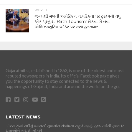
WORLD
જન્મથી મળતી અમેરિકન નાગરિકતા પર ટ્રમ્પનો વધુ
એક પ્રહાર, ‘Birth Tourism’ રોકવા બે નવા
એક્ઝિક્યુટિવ ઓર્ડર પર કર્યા હસ્તાક્ષર
Gujaratmitra, established in 1863, is one of the oldest and most
reputed newspapers in India. Its official Facebook page gives
you the opportunity to stay connected to the news &
happenings of Gujarat, India and around the world on the go.
LATEST NEWS
‘રીલ્સ 21મી સદીનું વ્યસન’ યુવાનોને સંબોધતા રાહુલે કહ્યું- હજારમાંથી ફક્ત 12
યુવાઓને કાયમી નોકરી