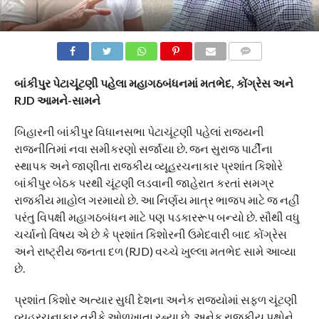
COMMENTS
બાંકીપુર પેટાચૂંટણી પહેલા મહાગઠબંધનમાં મતભેદ, કોંગ્રેસ અને
RJD આમને-સામને
બિહારની બાંકીપુર વિધાનસભા પેટાચૂંટણી પહેલાં રાજ્યની
રાજનીતિમાં નવા સમીકરણો સર્જાયા છે. જન સુરાજ પાર્ટીના
સ્થાપક અને જાણીતા રાજકીય વ્યૂહરચનાકાર પ્રશાંત કિશોરે
બાંકીપુર બેઠક પરથી ચૂંટણી લડવાની જાહેરાત કરતાં સમગ્ર
રાજકીય માહોલ ગરમાયો છે. આ નિર્ણય માત્ર ભાજપ માટે જ નહીં
પરંતુ વિપક્ષી મહાગઠબંધન માટે પણ પડકારરૂપ બન્યો છે. સૌથી વધુ
ચર્ચાનો વિષય એ છે કે પ્રશાંત કિશોરની ઉમેદવારી બાદ કોંગ્રેસ
અને રાષ્ટ્રીય જનતા દળ (RJD) વચ્ચે ખુલ્લા મતભેદ સામે આવ્યા
છે.
પ્રશાંત કિશોર અત્યાર સુધી દેશના અનેક રાજ્યોમાં સફળ ચૂંટણી
વ્યૂહરચનાકાર તરીકે ઓળખાતા રહ્યા છે. અનેક રાજકીય પક્ષોને