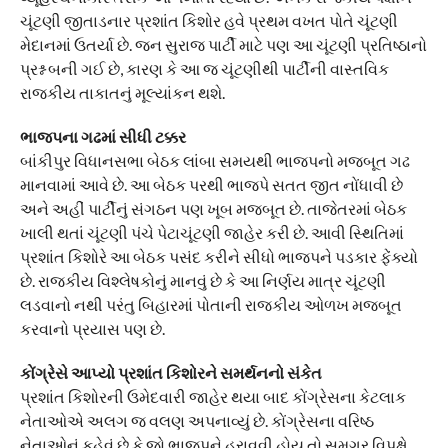
ચૂંટણી જીતાડનાર પ્રશાંત કિશોર હવે પ્રથમ વખત પોતે ચૂંટણી
મેદાનમાં ઉતર્યા છે. જન સુરાજ પાર્ટી માટે પણ આ ચૂંટણી પ્રતિષ્ઠાનો
પ્રશ્ન બની ગઈ છે, કારણ કે આ જ ચૂંટણીથી પાર્ટીની વાસ્તવિક
રાજકીય તાકાતનું મૂલ્યાંકન થશે.
ભાજપના ગઢમાં સીધી ટક્કર
બાંકીપુર વિધાનસભા બેઠક લાંબા સમયથી ભાજપનો મજબૂત ગઢ
માનવામાં આવે છે. આ બેઠક પરથી ભાજપે સતત જીત નોંધાવી છે
અને અહીં પાર્ટીનું સંગઠન પણ ખૂબ મજબૂત છે. તાજેતરમાં બેઠક
ખાલી થતાં ચૂંટણી પંચે પેટાચૂંટણી જાહેર કરી છે. આવી સ્થિતિમાં
પ્રશાંત કિશોરે આ બેઠક પસંદ કરીને સીધો ભાજપને પડકાર ફેંક્યો
છે. રાજકીય વિશ્લેષકોનું માનવું છે કે આ નિર્ણય માત્ર ચૂંટણી
લડવાનો નથી પરંતુ બિહારમાં પોતાની રાજકીય ઓળખ મજબૂત
કરવાનો પ્રયાસ પણ છે.
કોંગ્રેસે આપ્યો પ્રશાંત કિશોરને સમર્થનનો સંકેત
પ્રશાંત કિશોરની ઉમેદવારી જાહેર થયા બાદ કોંગ્રેસના કેટલાક
નેતાઓએ અલગ જ વલણ અપનાવ્યું છે. કોંગ્રેસના વરિષ્ઠ
નેતાઓનું કહેવું છે કે જો ભાજપને હરાવવી હોય તો સમગ્ર વિપક્ષે