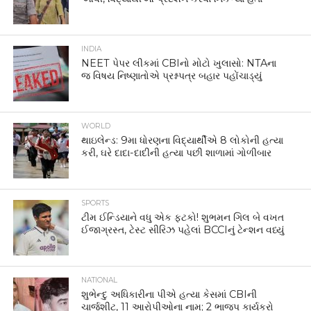
INDIA
NEET પેપર લીકમાં CBIનો મોટો ખુલાસો: NTAના
જ વિષય નિષ્ણાતોએ પ્રશ્નપત્ર બહાર પહોંચાડ્યું
WORLD
થાઇલેન્ડ: 9મા ધોરણના વિદ્યાર્થીએ 8 લોકોની હત્યા
કરી, ઘરે દાદા-દાદીની હત્યા પછી શાળામાં ગોળીબાર
SPORTS
ટીમ ઈન્ડિયાને વધુ એક ફટકો! શુભમન ગિલ બે વખત
ઈજાગ્રસ્ત, ટેસ્ટ સીરિઝ પહેલાં BCCIનું ટેન્શન વધ્યું
NATIONAL
શુભેન્દુ અધિકારીના પીએ હત્યા કેસમાં CBIની
ચાર્જશીટ, 11 આરોપીઓના નામ; 2 ભાજપ કાર્યકરો