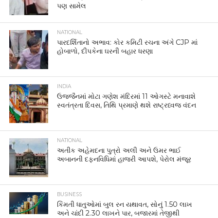
પણ સામેલ
NATIONAL
પારદર્શિતાનો અભાવ: કોર કમિટી રચના અંગે CJP માં
હોબાળો, દીપકેના ઘરની બહાર ધરણા
INDIA
ઉજ્જૈનમાં મોટા ગણેશ મંદિરમાં 11 ઓગસ્ટે મનાવાશે
સ્વતંત્રતા દિવસ, તિથિ પ્રમાણે થશે રાષ્ટ્રધ્વજ વંદન
NATIONAL
અતીક અહેમદના પુત્રો અલી અને ઉમર ભાઈ
અબાનની દફનવિધિમાં હાજરી આપશે, પેરોલ મંજૂર
BUSINESS
કિંમતી ધાતુઓમાં બુલ રન યથાવત, સોનું 1.50 લાખ
અને ચાંદી 2.30 લાખને પાર, બજારમાં તેજીથી