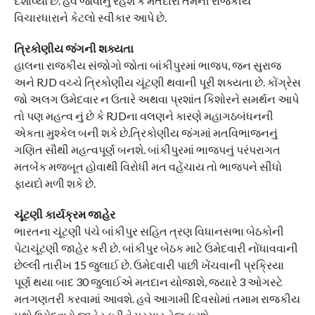
દર્શાવ્યો છે. હવે જોવાનું રહેશે કે મતદારો તેમની રાજકીય
વિચારધારાને કેટલો સ્વીકાર આપે છે.
ત્રિકોણીય જંગની શક્યતા
હાલના રાજકીય સંજોગો જોતા બાંકીપુરમાં ભાજપ, જન સુરાજ
અને RJD વચ્ચે ત્રિકોણીય ચૂંટણી થવાની પૂરી શક્યતા છે. કોંગ્રેસ
જો અલગ ઉમેદવાર ન ઉતારે અથવા પ્રશાંત કિશોરને સમર્થન આપે
તો પણ મહત્વ નું છે કે RJDના વલણને કારણે મહાગઠબંધનની
એકતા મુશ્કેલ બની શકે છે.ત્રિકોણીય જંગમાં મતવિભાજનનું
ગણિત સૌથી મહત્વપૂર્ણ બનશે. બાંકીપુરમાં ભાજપનું પરંપરાગત
મતબેંક મજબૂત હોવાથી વિરોધી મત વહેંચાય તો ભાજપને સીધો
ફાયદો મળી શકે છે.
ચૂંટણી કાર્યક્રમ જાહેર
ભારતના ચૂંટણી પંચે બાંકીપુર સહિત ત્રણ વિધાનસભા બેઠકોની
પેટાચૂંટણી જાહેર કરી છે. બાંકીપુર બેઠક માટે ઉમેદવારી નોંધાવવાની
છેલ્લી તારીખ 15 જુલાઈ છે. ઉમેદવારી પાછી ખેંચવાની પ્રક્રિયા
પૂર્ણ થયા બાદ 30 જુલાઈએ મતદાન યોજાશે, જ્યારે 3 ઓગસ્ટે
મતગણતરી કરવામાં આવશે. હવે આગામી દિવસોમાં તમામ રાજકીય