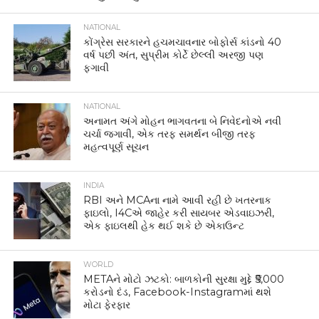
NATIONAL
કોંગ્રેસ સરકારને હચમચાવનાર બોફોર્સ કાંડનો 40
વર્ષ પછી અંત, સુપ્રીમ કોર્ટે છેલ્લી અરજી પણ
ફગાવી
NATIONAL
અનામત અંગે મોહન ભાગવતના બે નિવેદનોએ નવી
ચર્ચા જગાવી, એક તરફ સમર્થન બીજી તરફ
મહત્વપૂર્ણ સૂચન
INDIA
RBI અને MCAના નામે આવી રહી છે ખતરનાક
ફાઇલો, I4Cએ જાહેર કરી સાયબર એડવાઇઝરી,
એક ફાઇલથી હેક થઈ શકે છે એકાઉન્ટ
WORLD
METAને મોટો ઝટકો: બાળકોની સુરક્ષા મુદ્દે ₹5,000
કરોડનો દંડ, Facebook-Instagramમાં થશે
મોટા ફેરફાર