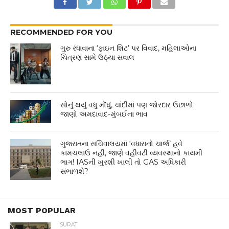
RECOMMENDED FOR YOU
ગુરુ રંધાવાના ‘ફાઇન શિટ’ પર વિવાદ, મહિલાઓના
ચિત્રણ સામે ઉઠ્યા સવાલ
સોનું થયું વધુ મોંઘું, ચાંદીમાં પણ જોરદાર ઉછાળો;
જાણો અમદાવાદ-મુંબઈના ભાવ
ગુજરાતના સચિવાલયમાં ‘વધારાનો ચાર્જ’ હવે
કામચલાઉ નહીં, જાણે વહીવટી વ્યવસ્થાનો કાયમી
ભાગ! IASની ખુરશી ખાલી તો GAS અધિકારી
સંભાળશે?
MOST POPULAR
SURAT