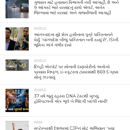
ગુજરાત માટે હવામાન વિભાગની નવી આગાહી, 8 અને
9 ઓગસ્ટે ભારે વરસાદનું યલો એલર્ટ, અનેક
જિલ્લામાં ભારે વરસાદ અને ગાજવીજની આગાહી
WORLD
આતંકવાદના મુદ્દે શેખ હસીનાના પુત્રે પાકિસ્તાનને
ઘેર્યું: ‘બાંગ્લાદેશ બીજું પાકિસ્તાન બની રહ્યું છે’, ISIની
ભૂમિકા અંગે ગંભીર દાવો
WORLD
દિલ્હી એરપોર્ટ પર સોનાની દાણચોરીનો અનોખો
પ્રયાસ નિષ્ફળ, ઇ-સ્કૂટરના ટાયરમાંથી 869.5 ગ્રામ
સોનું ઝડપાયું
WORLD
37 વર્ષ જૂનું રહસ્ય DNA ટેસ્ટથી ખુલ્યું,
હોસ્પિટલની એક ભૂલે બે જિંદગી બદલી નાખી!
INDIA
સપ્ટેમ્બરથી દેશભરમાં CJPનું મોટું અભિયાન: ‘ક્યા