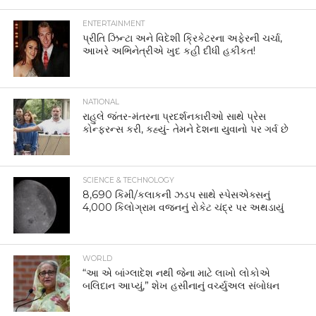
ENTERTAINMENT
પ્રીતિ ઝિન્ટા અને વિદેશી ક્રિકેટરના અફેરની ચર્ચા,
આખરે અભિનેત્રીએ ખુદ કહી દીધી હકીકત!
NATIONAL
રાહુલે જંતર-મંતરના પ્રદર્શનકારીઓ સાથે પ્રેસ
કોન્ફરન્સ કરી, કહ્યું- તેમને દેશના યુવાનો પર ગર્વ છે
SCIENCE & TECHNOLOGY
8,690 કિમી/કલાકની ઝડપ સાથે સ્પેસએક્સનું
4,000 કિલોગ્રામ વજનનું રોકેટ ચંદ્ર પર અથડાયું
WORLD
“આ એ બાંગ્લાદેશ નથી જેના માટે લાખો લોકોએ
બલિદાન આપ્યું,” શેખ હસીનાનું વર્ચ્યુઅલ સંબોધન