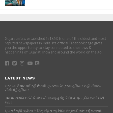
Gujaratmitra, established in 1863, is one of the oldest and most
reputed newspapers in India. Its official Facebook page gives
you the opportunity to stay connected to the news &
happenings of Gujarat, India and around the world on the go.
LATEST NEWS
બસ્તરમાં તૈયાર થઈ રહી છે નવી ‘ફ્રન્ટલાઈન’,જ્યાં હથિયાર નહીં, કૌશલ્ય
સૌથી મોટું હથિયાર
UPI પર ચાર્જને લઈને નિર્મલા સીતારમણનું મોટું નિવેદન: ગ્રાહકોને આપી મોટી
રાહત
યુવા વર્ગ સુધી પહોંચવા MEAનું મોટું પગલું, વિદેશ મંત્રાલયે શરૂ કર્યું સત્તાવાર