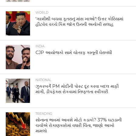
WORLD
‘ગરમીથી બચવા કૂતરાનું માંસ ખાઓ’! ઉત્તર કોરિયામાં
હીટવેવ વચ્ચે કિમ જોંગ ઉનની અનોખી સલાહ
INDIA
CJP આયોજકો સામે ચોતરફ કાનૂની ઘેરાબંધી
NATIONAL
ઝુકરબર્ગે PM મોદીની પોસ્ટ દૂર કરવા બદલ માફી
માંગી, ડીપફેક્સ રોકવામાં નિષ્ફળતા સ્વીકારી
TRENDING
સોનાના ભાવમાં આવશે મોટો કડાકો? 37% ઘટાડાની
ચર્ચાએ રોકાણકારોમાં વધારી ચિંતા, જાણો આખો
મામલો