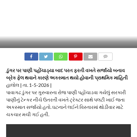
COMMENTS
ડુંગર પર પાણી પહોંચાડ્યા બાદ પરત ફરતી વખતે સર્જાયો બનાવ
બ્રેક ફેલ થવાને કારણે અકસ્માત થયો હોવાની પ્રાથમિક માહિતી
હાલોલ | તા. 1-5-2026 |
પાવાગઢ ડુંગર પર ગુરુવારના રોજ પાણી પહોંચાડવા ગયેલું સરકારી
પાણીનું ટેન્કર નીચે ઉતરતી વખતે ટ્રેક્ટર સાથે પલટી ખાઈ જતા
અકસ્માત સર્જાયો હતો. ઘટનાને લઈને વિસ્તારમાં થોડીવાર માટે
ચકચાર મચી ગઈ હતી.