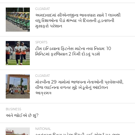
GUJARAT
અમદાવાદમાં સીએનજીના ભાવવધારા સામે 1 લાખથી
વધુ રિક્ષાઓના પૈડાં થંભ્યા: બે દિવસની હડતાલની
મુસાફરો પરેશાન
SPORTS
ટીમ ઇન્ડિયાના ફિટનેસ માટેના નવા નિયમ: 10
મિનિટમાં ફરજિયાત 2 કિમી દોડવું પડશે
GUJARAT
મોરબીના 29 ગામોમાં ભાજપના નેતાઓની પ્રવેશબંધી,
વીજ લાઈનના વળતર મુદ્દે ખેડૂતોનું આંદોલન
આક્રમક
BUSINESS
અંતે જોઈએ છે શું?
NATIONAL
સ્વતંત્રતા દિવસ પહેલા દિલ્હી હાઈ એલર્ટ પર, લાલ