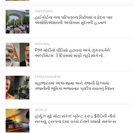
VADODARA
હાઈકોર્ટના નવા પરિપત્રના વિરોધમાં વડોદરા બાર
એસોસિએશનની અચોક્કસ મુદતની હડતાળ
NATIONAL
PM મોદીનો વીડિયો હટાવવા અંગે ઝુકરબર્ગને
અલ્ટીમેટમ: 3 દિવસમાં માફી નહીં માંગે તો..
ENTERTAINMENT
મહાભારતમાં અશ્વત્થામા અને ગજની ફિલ્મમાં
ગજનીની ભૂમિકા ભજવનાર પ્રદીપ રાવતનું નિધન
WORLD
હોર્મુઝ મુદ્દે મોટા સંકેત! બ્રેન્ટ ક્રૂડ $80ની નીચે
સરક્યું, ટ્રમ્પના દાવા વચ્ચે ઈરાને વધાર્યો સસ્પેન્સ