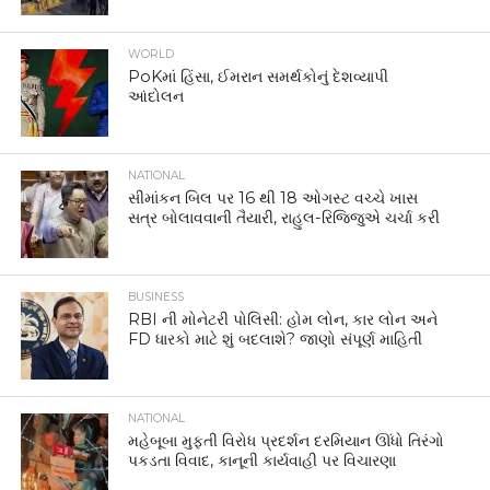
WORLD
PoKમાં હિંસા, ઈમરાન સમર્થકોનું દેશવ્યાપી
આંદોલન
NATIONAL
સીમાંકન બિલ પર 16 થી 18 ઓગસ્ટ વચ્ચે ખાસ
સત્ર બોલાવવાની તૈયારી, રાહુલ-રિજિજુએ ચર્ચા કરી
BUSINESS
RBI ની મોનેટરી પોલિસી: હોમ લોન, કાર લોન અને
FD ધારકો માટે શું બદલાશે? જાણો સંપૂર્ણ માહિતી
NATIONAL
મહેબૂબા મુફ્તી વિરોધ પ્રદર્શન દરમિયાન ઊંધો તિરંગો
પકડતા વિવાદ, કાનૂની કાર્યવાહી પર વિચારણા