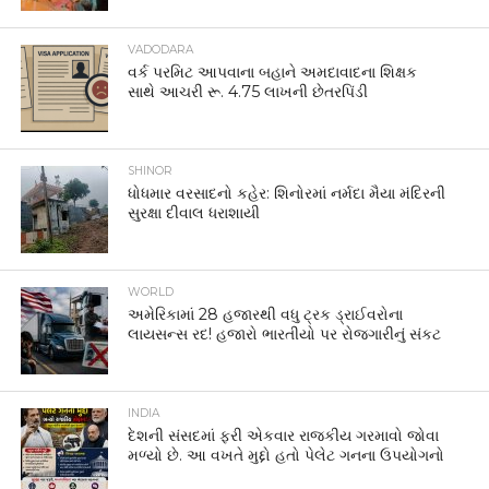
VADODARA
વર્ક પરમિટ આપવાના બહાને અમદાવાદના શિક્ષક
સાથે આચરી રૂ. 4.75 લાખની છેતરપિંડી
SHINOR
ધોધમાર વરસાદનો કહેર: શિનોરમાં નર્મદા મૈયા મંદિરની
સુરક્ષા દીવાલ ધરાશાયી
WORLD
અમેરિકામાં 28 હજારથી વધુ ટ્રક ડ્રાઈવરોના
લાયસન્સ રદ! હજારો ભારતીયો પર રોજગારીનું સંકટ
INDIA
દેશની સંસદમાં ફરી એકવાર રાજકીય ગરમાવો જોવા
મળ્યો છે. આ વખતે મુદ્દો હતો પેલેટ ગનના ઉપયોગનો