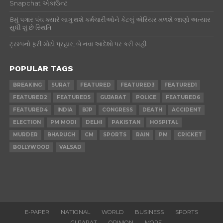
Snapchat એકાઉન્ટ
8મું પગાર પંચ ક્યારે લાગુ થશે કર્મચારીઓને કેટલું એરિયર મળશે જાણો અત્યાર
સુધી શું છે સ્થિતિ
ટ્રમ્પનો ફરી મોટો પ્રહાર, બે નવા આદેશો પર કરી સહી
POPULAR TAGS
BREAKING
SURAT
FEATURED
FEATURED3
FEATURED1
FEATURED2
FEATURED5
GUJARAT
POLICE
FEATURED6
FEATURED4
INDIA
BJP
CONGRESS
DEATH
ACCIDENT
ELECTION
PM MODI
DELHI
PAKISTAN
HOSPITAL
MURDER
BHARUCH
CM
SPORTS
RAIN
PM
CRICKET
BOLLYWOOD
VALSAD
E-PAPER
NATIONAL
WORLD
BUSINESS
SPORTS
GUJARAT
OPINION
MORE