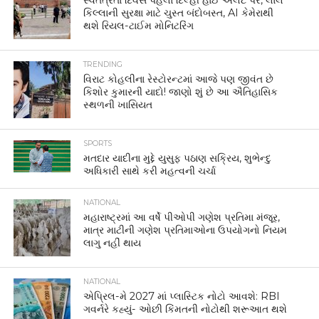
કિલ્લાની સુરક્ષા માટે ચુસ્ત બંદોબસ્ત, AI કેમેરાથી
થશે રિયલ-ટાઈમ મોનિટરિંગ
TRENDING
વિરાટ કોહલીના રેસ્ટોરન્ટમાં આજે પણ જીવંત છે
કિશોર કુમારની યાદો! જાણો શું છે આ ઐતિહાસિક
સ્થળની ખાસિયત
SPORTS
મતદાર યાદીના મુદ્દે યુસુફ પઠાણ સક્રિય, શુભેન્દુ
અધિકારી સાથે કરી મહત્વની ચર્ચા
NATIONAL
મહારાષ્ટ્રમાં આ વર્ષે પીઓપી ગણેશ પ્રતિમા મંજૂર,
માત્ર માટીની ગણેશ પ્રતિમાઓના ઉપયોગનો નિયમ
લાગુ નહીં થાય
NATIONAL
એપ્રિલ-મે 2027 માં પ્લાસ્ટિક નોટો આવશે: RBI
ગવર્નરે કહ્યું- ઓછી કિંમતની નોટોથી શરૂઆત થશે