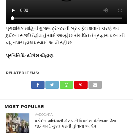
પ્રાથમિક માહિતી મુજબ ટ્રેક્ટરની બ્રેક ફેલ થવાને કારણે આ
દુર્ઘટના સર્જાઈ હોવાનું સામે આવ્યું છે. સંબંધિત તંત્ર દ્વારા ઘટનાની
વધુ તપાસ હાથ ધરવામાં આવી રહી છે.
પ્રતિનિધિ: યોગેશ ચૌહાણ
RELATED ITEMS:
MOST POPULAR
VADODARA
વડોદરા પાલિકાની ઢોર પાર્ટી વિવાદના વંટોળમાં: પૈસા
લઈ ગાયો મુક્ત કરાતી હોવાના આક્ષેપ