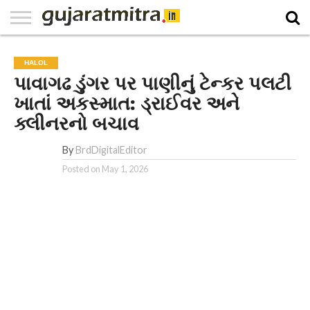
E-
PAPER
NATIONAL
WORLD
BUSINESS
SPORTS
GUJARAT
OPINION
MORE
HALOL
પાવાગઢ ડુંગર પર પાણીનું ટેન્કર પલટી
ખાતાં અકસ્માત: ડ્રાઈવર અને
ક્લીનરનો બચાવ
By
BrdDigitalEditor
Posted on
May 1, 2026