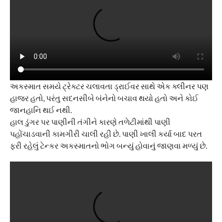
અકસ્માત સમયે ટ્રેક્ટર ચલાવતા ડ્રાઈવર સાથે એક ક્લીનર પણ
હાજર હતો, પરંતુ સદનસીબે બંનેનો બચાવ થયો હતો અને કોઈ
જાનહાનિ થઈ નથી.
હાલ ડુંગર પર પાણીની તંગીને કારણે તળેટીમાંથી પાણી
પહોંચાડવાની કામગીરી ચાલી રહી છે. પાણી ખાલી કર્યા બાદ પરત
ફરી રહેલું ટેન્કર અકસ્માતનો ભોગ બન્યું હોવાનું જાણવા મળ્યું છે.