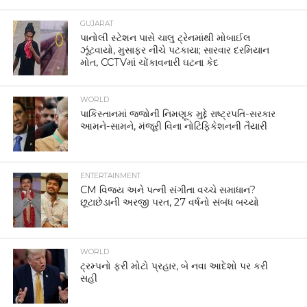
GUJARAT
પાનોલી સ્ટેશન પાસે ચાલુ ટ્રેનમાંથી મોબાઈલ
ઝૂંટવાયો, મુસાફર નીચે પટકાયા; સારવાર દરમિયાન
મોત, CCTVમાં ચોંકાવનારી ઘટના કેદ
WORLD
પાકિસ્તાનમાં જજોની નિમણૂક મુદ્દે રાષ્ટ્રપતિ-સરકાર
આમને-સામને, મંજૂરી વિના નોટિફિકેશનની તૈયારી
ENTERTAINMENT
CM વિજય અને પત્ની સંગીતા વચ્ચે સમાધાન?
છૂટાછેડાની અરજી પરત, 27 વર્ષનો સંબંધ બચ્યો
WORLD
ટ્રમ્પનો ફરી મોટો પ્રહાર, બે નવા આદેશો પર કરી
સહી