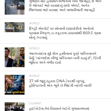
ગુજરાત માટે હવામાન વિભાગની નવી આગાહી, 8 અને
9 ઓગસ્ટે ભારે વરસાદનું યલો એલર્ટ, અનેક
જિલ્લામાં ભારે વરસાદ અને ગાજવીજની આગાહી
WORLD
દિલ્હી એરપોર્ટ પર સોનાની દાણચોરીનો અનોખો
પ્રયાસ નિષ્ફળ, ઇ-સ્કૂટરના ટાયરમાંથી 869.5 ગ્રામ
સોનું ઝડપાયું
WORLD
આતંકવાદના મુદ્દે શેખ હસીનાના પુત્રે પાકિસ્તાનને
ઘેર્યું: ‘બાંગ્લાદેશ બીજું પાકિસ્તાન બની રહ્યું છે’, ISIની
ભૂમિકા અંગે ગંભીર દાવો
WORLD
37 વર્ષ જૂનું રહસ્ય DNA ટેસ્ટથી ખુલ્યું,
હોસ્પિટલની એક ભૂલે બે જિંદગી બદલી નાખી!
GUJARAT
હાઈકોર્ટના A4 નિયમને લઈને ગુજરાતભરમાં