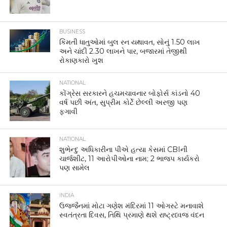
BUSINESS
કિંમતી ધાતુઓમાં બુલ રન યથાવત, સોનું 1.50 લાખ
અને ચાંદી 2.30 લાખને પાર, બજારમાં તેજીથી
રોકાણકારો ખુશ
NATIONAL
કોંગ્રેસ સરકારને હચમચાવનાર બોફોર્સ કાંડનો 40
વર્ષ પછી અંત, સુપ્રીમ કોર્ટે છેલ્લી અરજી પણ
ફગાવી
NATIONAL
શુભેન્દુ અધિકારીના પીએ હત્યા કેસમાં CBIની
ચાર્જશીટ, 11 આરોપીઓના નામ; 2 ભાજપ કાર્યકરો
પણ સામેલ
INDIA
ઉજ્જૈનમાં મોટા ગણેશ મંદિરમાં 11 ઓગસ્ટે મનાવાશે
સ્વતંત્રતા દિવસ, તિથિ પ્રમાણે થશે રાષ્ટ્રધ્વજ વંદન