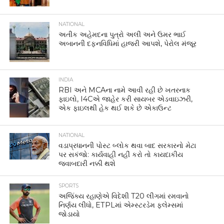
NATIONAL
અતીક અહેમદના પુત્રો અલી અને ઉમર ભાઈ
અબાનની દફનવિધિમાં હાજરી આપશે, પેરોલ મંજૂર
INDIA
RBI અને MCAના નામે આવી રહી છે ખતરનાક
ફાઇલો, I4Cએ જાહેર કરી સાયબર એડવાઇઝરી,
એક ફાઇલથી હેક થઈ શકે છે એકાઉન્ટ
NATIONAL
વડાપ્રધાનની પોસ્ટ બ્લોક થવા બાદ સરકારનો મેટા
પર સકંજો: કાર્યવાહી નહીં કરો તો કાયદાકીય
જવાબદારી નક્કી થશે
SPORTS
અજિંક્ય રહાણેએ વિદેશી T20 લીગમાં રમવાનો
નિર્ણય લીધો, ETPLમાં એમ્સ્ટરડેમ ફ્લેમ્સમાં
જોડાયો