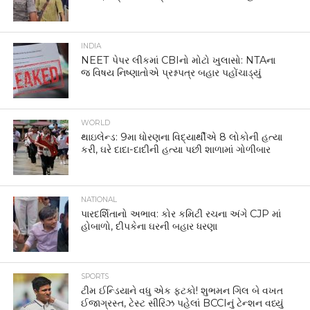
INDIA
NEET પેપર લીકમાં CBIનો મોટો ખુલાસો: NTAના
જ વિષય નિષ્ણાતોએ પ્રશ્નપત્ર બહાર પહોંચાડ્યું
WORLD
થાઇલેન્ડ: 9મા ધોરણના વિદ્યાર્થીએ 8 લોકોની હત્યા
કરી, ઘરે દાદા-દાદીની હત્યા પછી શાળામાં ગોળીબાર
NATIONAL
પારદર્શિતાનો અભાવ: કોર કમિટી રચના અંગે CJP માં
હોબાળો, દીપકેના ઘરની બહાર ધરણા
SPORTS
ટીમ ઈન્ડિયાને વધુ એક ફટકો! શુભમન ગિલ બે વખત
ઈજાગ્રસ્ત, ટેસ્ટ સીરિઝ પહેલાં BCCIનું ટેન્શન વધ્યું