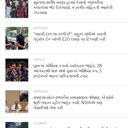
સુરતના સતીષ મરાઠા હત્યા કેસનો ગણતરીના
કલાકોમાં ભેદ ઉકેલાયો, 4 સગીર સહિત 8 આરોપી
ઝડપાયા
NATIONAL
“આખી દાળ જ કાળી છે”: રાહુલ ગાંધીએ કારની
પેટ્રોલ ટેંક ખોલી E20 ઇંધણ પર ટિપ્પણી કરી
SPORTS
વુમન્સ એશિયા કપનો કાર્યક્રમ જાહેર, 28
ઓગસ્ટથી શરૂ થશે વુમન્સ એશિયા કપ, 5
સપ્ટેમ્બરે ભારત-પાકિસ્તાનની ટક્કર
NATIONAL
સંસદમાં મોટા રાજકીય ઘમાસાણના એંધાણ, કોંગ્રેસે
થ્રી-લાઇન વ્હીપ જાહેર કર્યો; NDAએ પણ
તૈયારીઓ તેજ કરી
GUJARAT