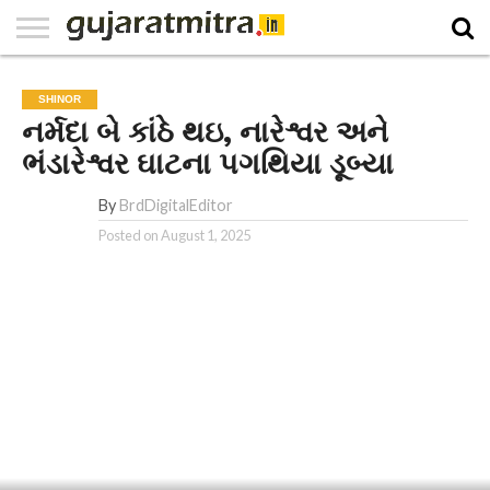
E-
PAPER
NATIONAL
WORLD
BUSINESS
SPORTS
GUJARAT
OPINION
MORE
SHINOR
નર્મદા બે કાંઠે થઇ, નારેશ્વર અને
ભંડારેશ્વર ઘાટના પગથિયા ડૂબ્યા
By
BrdDigitalEditor
Posted on
August 1, 2025