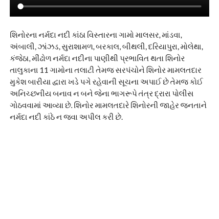
શિનોરના નર્મદા નદી કાંઠા વિસ્તારના ગામો માલસર, માંડવા,
અંબાલી, ઝાંઝડ, સુરાશામળ, બરકાલ, બીથલી, દરિયાપુરા, મોલેથા,
કંજેઠા, મીંઢોળ નર્મદા નદીના પાણીથી પ્રભાવિત થતા શિનોર
તાલુકાના 11 ગામોના તલાટી તેમજ સરપંચોને શિનોર મામલતદાર
મુકેશ બારીયા દ્વારા ખડે પગે રહેવાની સૂચના અપાઈ છે તેમજ કોઈ
અનિચ્છનીય બનાવ ન બને જેના ભાગરૂપે તંત્ર દ્રારા પોલીસ
ગોઠવવામાં આવ્યા છે. શિનોર મામલતદારે શિનોરની જાહેર જનતાને
નર્મદા નદી કાંઠે ન જવા અપીલ કરી છે.