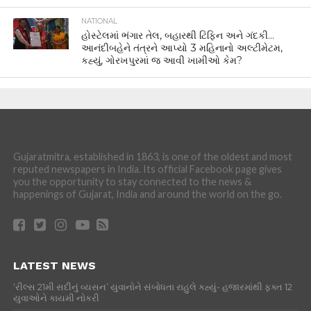
NATIONAL
હોસ્ટેલમાં ભંગાર તેલ, બહારથી ટિફિન અને ગંદકી…
આનંદીબહેને તંત્રને આપ્યો 3 મહિનાનો અલ્ટીમેટમ,
કહ્યું, ગોરખપુરમાં જ આવી ખામીઓ કેમ?
Gujaratmitra, established in 1863, is one of the oldest and most
reputed newspapers in India. Its official Facebook page gives
you the opportunity to stay connected to the news &
happenings of Gujarat, India and around the world on the go.
LATEST NEWS
‘રીલ્સ 21મી સદીનું વ્યસન’ યુવાનોને સંબોધતા રાહુલે કહ્યું- હજારમાંથી ફક્ત 12
યુવાઓને કાયમી નોકરી