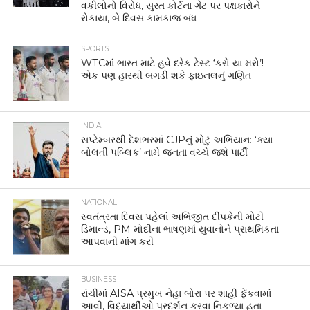
વકીલોનો વિરોધ, સુરત કોર્ટના ગેટ પર પક્ષકારોને
રોકાયા, બે દિવસ કામકાજ બંધ
SPORTS
WTCમાં ભારત માટે હવે દરેક ટેસ્ટ ‘કરો યા મરો’!
એક પણ હારથી બગડી શકે ફાઇનલનું ગણિત
INDIA
સપ્ટેમ્બરથી દેશભરમાં CJPનું મોટું અભિયાન: ‘ક્યા
બોલતી પબ્લિક’ નામે જનતા વચ્ચે જશે પાર્ટી
NATIONAL
સ્વતંત્રતા દિવસ પહેલાં અભિજીત દીપકેની મોટી
ડિમાન્ડ, PM મોદીના ભાષણમાં યુવાનોને પ્રાથમિકતા
આપવાની માંગ કરી
BUSINESS
રાંચીમાં AISA પ્રમુખ નેહા બોરા પર શાહી ફેંકવામાં
આવી, વિદ્યાર્થીઓ પ્રદર્શન કરવા નિકળ્યા હતા