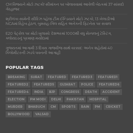
CM વિજયને મોટો ઝટકો! સીમાંકન પર બોલાવવામાં આવેલી બેઠકમાં 37 સાંસદો
ગેરહાજર
શ્રીલંકા સામેની સીરિઝ પહેલા ટીમ ઈન્ડિયાને મોટો ઝટકો, 13 ખેલાડીઓ
NCAમાં રિહેબ હેઠળ, બુમરાહ-ગિલ સહિત અનેકની ફિટનેસ પર સવાલ
E20 પેટ્રોલ પર મોટો ખુલાસો: દેશભરમાં 1000થી વધુ સેમ્પલનું ટેસ્ટિંગ,
ક્લોરાઇડનું પ્રમાણ મર્યાદામાં
ગુજરાતમાં આગામી 3 દિવસ ગાજવીજ સાથે વરસાદ: અનેક શહેરોમાં 40
કિલોમીટરની ઝડપે પવનની આગાહી
POPULAR TAGS
BREAKING
SURAT
FEATURED
FEATURED3
FEATURED1
FEATURED2
FEATURED5
GUJARAT
POLICE
FEATURED6
FEATURED4
INDIA
BJP
CONGRESS
DEATH
ACCIDENT
ELECTION
PM MODI
DELHI
PAKISTAN
HOSPITAL
MURDER
BHARUCH
CM
SPORTS
RAIN
PM
CRICKET
BOLLYWOOD
VALSAD