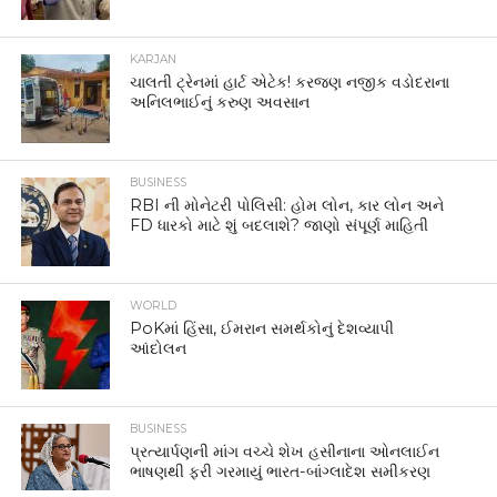
KARJAN
ચાલતી ટ્રેનમાં હાર્ટ એટેક! કરજણ નજીક વડોદરાના
અનિલભાઈનું કરુણ અવસાન
BUSINESS
RBI ની મોનેટરી પોલિસી: હોમ લોન, કાર લોન અને
FD ધારકો માટે શું બદલાશે? જાણો સંપૂર્ણ માહિતી
WORLD
PoKમાં હિંસા, ઈમરાન સમર્થકોનું દેશવ્યાપી
આંદોલન
BUSINESS
પ્રત્યાર્પણની માંગ વચ્ચે શેખ હસીનાના ઓનલાઈન
ભાષણથી ફરી ગરમાયું ભારત-બાંગ્લાદેશ સમીકરણ