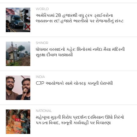
WORLD
અમેરિકામાં 28 હજારથી વધુ ટ્રક ડ્રાઈવરોના
લાયસન્સ રદ! હજારો ભારતીયો પર રોજગારીનું સંકટ
SHINOR
ધોધમાર વરસાદનો કહેર: શિનોરમાં નર્મદા મૈયા મંદિરની
સુરક્ષા દીવાલ ધરાશાયી
INDIA
CJP આયોજકો સામે ચોતરફ કાનૂની ઘેરાબંધી
NATIONAL
મહેબૂબા મુફ્તી વિરોધ પ્રદર્શન દરમિયાન ઊંધો તિરંગો
પકડતા વિવાદ, કાનૂની કાર્યવાહી પર વિચારણા