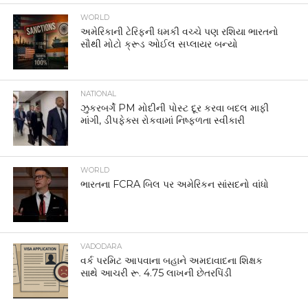
WORLD
અમેરિકાની ટેરિફની ધમકી વચ્ચે પણ રશિયા ભારતનો
સૌથી મોટો ક્રૂડ ઓઈલ સપ્લાયર બન્યો
NATIONAL
ઝુકરબર્ગે PM મોદીની પોસ્ટ દૂર કરવા બદલ માફી
માંગી, ડીપફેક્સ રોકવામાં નિષ્ફળતા સ્વીકારી
WORLD
ભારતના FCRA બિલ પર અમેરિકન સાંસદનો વાંધો
VADODARA
વર્ક પરમિટ આપવાના બહાને અમદાવાદના શિક્ષક
સાથે આચરી રૂ. 4.75 લાખની છેતરપિંડી