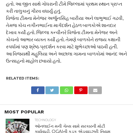
હતો. આ જીત સાથે ગોધરાની ટીમે જિલ્લામાં પ્રથમ સ્થાન પ્રાપ્ત
કરી તાલુકાનું ગૌરવ વધાર્યું હતું.
વિજેતા ટીમના મેનેજર અર્જુનસિંહ બારીયા અને લાભુભાઈ ગઢવી,
તેમજ કોચ નગીનભાઈના માર્ગદર્શન હેઠળ બાળકોએ શાનદાર
દેખાવ કર્યો હતો. જિલ્લા કન્વીનરે વિજેતા ટીમના મેનેજર અને
કોચનો આભાર વ્યક્ત કર્યો હતો. તેમણે બાળકોને રાજ્ય કક્ષાની
સ્પર્ધામાં પણ શ્રેષ્ઠ પ્રદર્શન કરવા માટે શુભેચ્છાઓ પાઠવી હતી.
આ વિજયથી મહુલિયા અને અછાલા ગામના બાળકોમાં આનંદ અને
ઉત્સાહનો માહોલ છવાયો હતો.
RELATED ITEMS:
MOST POPULAR
TECHNOLOGY
ઓનલાઈન મની ગેમ્સ સામે સરકારની મોટી
કાર્યવાહી, OGAIની કડક એડવાઇઝરી; નિયમ