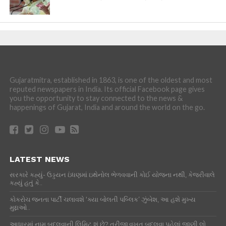
Gujaratmitra, established in 1863, is one of the oldest and most
reputed newspapers in India. Its official Facebook page gives
you the opportunity to stay connected to the news &
happenings of Gujarat, India and around the world on the go.
LATEST NEWS
સરકારે કહ્યું- ઉડ્ડયન ઇંધણમાં ઇથેનોલ ભેળવવાની કોઈ યોજના નથી, કેજરીવાલે
કહ્યું હતું કે..
કોકરોચ જનતા પાર્ટી ચલાવશે ‘ક્યા બોલતી પબ્લિક’ ઝુંબેશ, આ હશે મુખ્ય
મુદ્દાઓ..
આધારમાં નામ બદલવાની લિમિટ શું છે? ત્રીજી વખત બદલવા પહેલાં જાણી લો