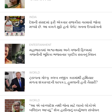
INDIA
દેશની સંસદમાં ફરી એકવાર રાજકીય ગરમાવો જોવા
મળ્યો છે. આ વખતે મુદ્દો હતો પેલેટ ગનના ઉપયોગનો
ENTERTAINMENT
મહાભારતમાં અશ્વત્થામા અને ગજની ફિલ્મમાં
ગજનીની ભૂમિકા ભજવનાર પ્રદીપ રાવતનું નિધન
WORLD
ટ્રમ્પના ગોલ્ફ ક્લબ નજીક કારમાંથી હથિયાર
મળતા શંકાસ્પદની ધરપકડ, હુમલાની હતી તૈયારી?
WORLD
“આ એ બાંગ્લાદેશ નથી જેના માટે લાખો લોકોએ
બલિદાન આપ્યું,” શેખ હસીનાનું વર્ચ્યુઅલ સંબોધન