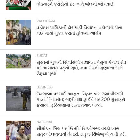
તોડનારને કરોડોનો દંડ અને જેલની જોગવાઈ
VADODARA
વડોદરા પાલિકાની ઢોર પાર્ટી વિવાદના વંટોળમાં: પૈસા
લઈ ગાયો મુક્ત કરાતી હોવાના આક્ષેપ
SURAT
સુરતમાં ભુવાનો સિલસિલો યથાવત, વેસુના કેનાલ રોડ
પર અચાનક પડ્યો ભુવો, નવા રોડની ગુણવત્તા સામે
ઉઠ્યા પ્રશ્નો
BUSINESS
દેશભરમાં વરસાદી આફત, બિહાર-બંગાળમાં વીજળી
પડતાં 11નાં મોત; બદ્રીનાથ હાઈવે પર 200 મુસાફરો
ફસાયા, હરિયાણામાં રસ્તા તળાવ બન્યા
NATIONAL
સીમાંકન બિલ પર 16 થી 18 ઓગસ્ટ વચ્ચે ખાસ
સત્ર બોલાવવાની તૈયારી, રાહુલ-રિજિજુએ ચર્ચા કરી