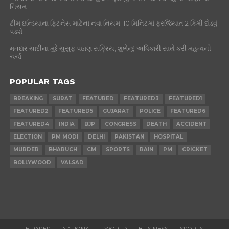
નિયમ
ટીમ ઇન્ડિયાના ફિટનેસ માટેના નવા નિયમ: 10 મિનિટમાં ફરજિયાત 2 કિમી દોડવું
પડશે
મતદાર યાદીના મુદ્દે યુસુફ પઠાણ સક્રિય, શુભેન્દુ અધિકારી સાથે કરી મહત્વની
ચર્ચા
POPULAR TAGS
BREAKING
SURAT
FEATURED
FEATURED3
FEATURED1
FEATURED2
FEATURED5
GUJARAT
POLICE
FEATURED6
FEATURED4
INDIA
BJP
CONGRESS
DEATH
ACCIDENT
ELECTION
PM MODI
DELHI
PAKISTAN
HOSPITAL
MURDER
BHARUCH
CM
SPORTS
RAIN
PM
CRICKET
BOLLYWOOD
VALSAD