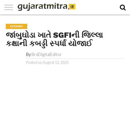
E-
PAPER
NATIONAL
WORLD
BUSINESS
SPORTS
GUJARAT
OPINION
MORE
GODHRA
જાંબુઘોડા ખાતે SGFIની જિલ્લા
કક્ષાની કબડ્ડી સ્પર્ધા યોજાઈ
By
BrdDigitalEditor
Posted on
August 12, 2025