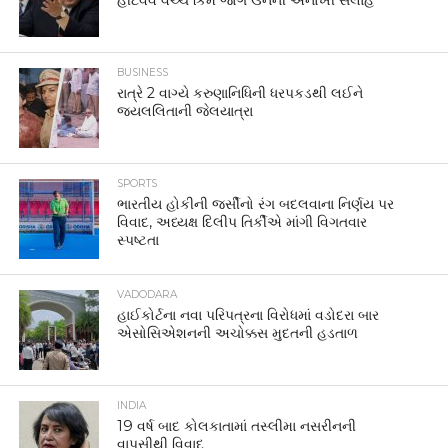
હીટવેવ વચ્ચે કિમ જોંગ ઉનની અનોખી સલાહ
BUSINESS
રાત્રે 2 વાગ્યે કરુણાનિધિની ધરપકડથી લઈને
જયલલિતાની જેલયાત્રા
SPORTS
ભારતીય હોકીની જર્સીનો રંગ બદલવાના નિર્ણય પર
વિવાદ, અધ્યક્ષ દિલીપ તિર્કીએ માંગી વિગતવાર
સ્પષ્ટતા
VADODARA
હાઈકોર્ટના નવા પરિપત્રના વિરોધમાં વડોદરા બાર
એસોસિએશનની અચોક્કસ મુદતની હડતાળ
INDIA
19 વર્ષ બાદ કોલકાતામાં તસ્લીમા નસરીનની
વાપસીથી વિવાદ