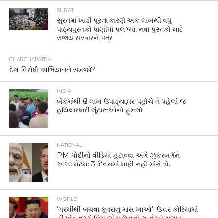
SURAT
સુરતમાં ખાડી પૂરના કારણે એક લાખથી વધુ
પાઠ્યપુસ્તકો પાણીમાં પલળ્યાં, નવા પુસ્તકો માટે
રાજ્ય સરકારને પત્ર
CHARCHAPATRA
દેશ-વિરોધી અભિયાનને સમજો?
INDIA
બેંકમાંથી ₹6 લાખ ઉપાડ્યા,ઘર પહોંચે તે પહેલાં જ
હથિયારધારી લૂંટારૂઓનો હુમલો
NATIONAL
PM મોદીનો વીડિયો હટાવવા અંગે ઝુકરબર્ગને
અલ્ટીમેટમ: 3 દિવસમાં માફી નહીં માંગે તો..
WORLD
‘ગરમીથી બચવા કૂતરાનું માંસ ખાઓ’! ઉત્તર કોરિયામાં