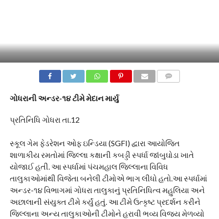
COMMENTS
ગોધરાની અન્ડર-૧૪ ટીમે મેદાન માર્યુ
પ્રતિનિધિ ગોધરા તા.12
સ્કૂલ ગેમ ફેડરેશન ઓફ ઇન્ડિયા (SGFI) દ્વારા આયોજિત
શાળાકીય રમતોમાં જિલ્લા કક્ષાની કબડ્ડી સ્પર્ધા જાંબુઘોડા ખાતે
યોજાઈ હતી. આ સ્પર્ધામાં પંચમહાલ જિલ્લાના વિવિધ
તાલુકાઓમાંથી વિજેતા બનેલી ટીમોએ ભાગ લીધો હતો.આ સ્પર્ધામાં
અન્ડર-૧૪ વિભાગમાં ગોધરા તાલુકાનું પ્રતિનિધિત્વ મહુલિયા અને
અછાલાની સંયુક્ત ટીમે કર્યું હતું. આ ટીમે ઉત્કૃષ્ટ પ્રદર્શન કરીને
જિલ્લાના અન્ય તાલુકાઓની ટીમોને હરાવી ભવ્ય વિજય મેળવ્યો